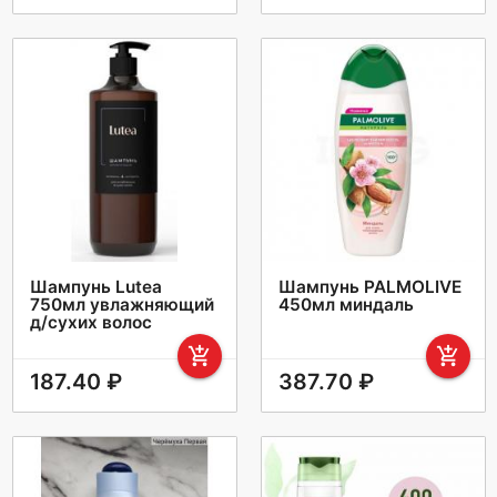
Шампунь Lutea
Шампунь PALMОLIVE
750мл увлажняющий
450мл миндаль
д/сухих волос
add_shopping_cart
add_shopping_cart
187.40 ₽
387.70 ₽