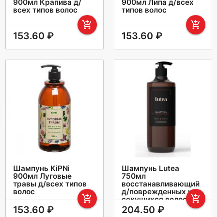
900мл Крапива д/
900мл Липа д/всех
всех типов волос
типов волос
add_shopping_cart
add_shopping_cart
153.60 ₽
153.60 ₽
Шампунь KiPNi
Шампунь Lutea
900мл Луговые
750мл
травы д/всех типов
восстанавливающий
волос
д/поврежденных и
add_shopping_cart
add_shopping_cart
секущихся волос
153.60 ₽
204.50 ₽