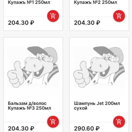
Купажъ №1 250мл
Купажъ №2 250мл
add_shopping_cart
add_shopping_cart
204.30 ₽
204.30 ₽
Бальзам д/волос
Шампунь Jet 200мл
Купажъ №3 250мл
сухой
add_shopping_cart
add_shopping_cart
204.30 ₽
290.60 ₽