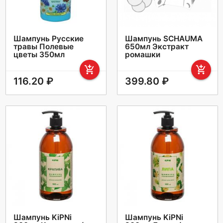
Шампунь Русские
Шампунь SCHAUMA
травы Полевые
650мл Экстракт
цветы 350мл
ромашки
add_shopping_cart
add_shopping_cart
116.20 ₽
399.80 ₽
Шампунь KiPNi
Шампунь KiPNi