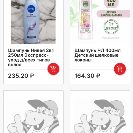
Шампунь Нивея 2в1
Шампунь ЧЛ 400мл
250мл Экспресс-
Детский шелковые
уход д/всех типов
локоны
волос
add_shopping_cart
add_shopping_cart
235.20 ₽
164.30 ₽