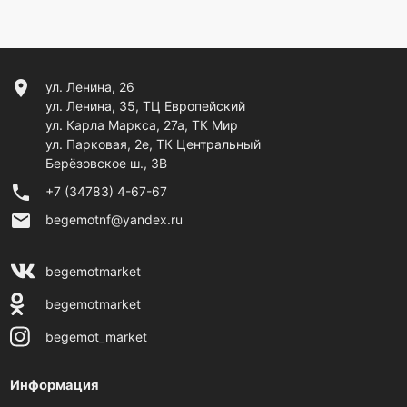
location_on
ул. Ленина, 26
ул. Ленина, 35, ТЦ Европейский
ул. Карла Маркса, 27а, ТК Мир
ул. Парковая, 2е, ТК Центральный
Берёзовское ш., 3В
phone
+7 (34783) 4-67-67
email
begemotnf@yandex.ru
begemotmarket
begemotmarket
begemot_market
Информация