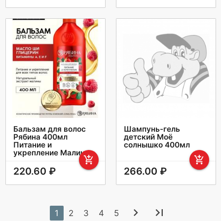
Бальзам для волос
Шампунь-гель
Рябина 400мл
детский Моё
Питание и
солнышко 400мл
укрепление Малина
add_shopping_cart
add_shopping_cart
220.60 ₽
266.00 ₽
chevron_right
last_page
1
2
3
4
5