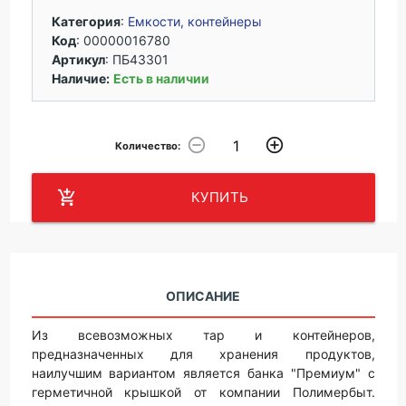
Категория
:
Емкости, контейнеры
Код
: 00000016780
Артикул
:
ПБ43301
Наличие:
Есть в наличии
remove_circle_outline
add_circle_outline
Количество:
add_shopping_cart
КУПИТЬ
ОПИСАНИЕ
Из всевозможных тар и контейнеров,
предназначенных для хранения продуктов,
наилучшим вариантом является банка "Премиум" с
герметичной крышкой от компании Полимербыт.