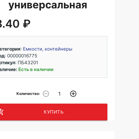
универсальная
8.40 ₽
атегория
:
Емкости, контейнеры
од
: 00000016775
ртикул
:
ПБ43201
аличие:
Есть в наличии
remove_circle_outline
add_circle_outline
Количество:
opping_cart
КУПИТЬ