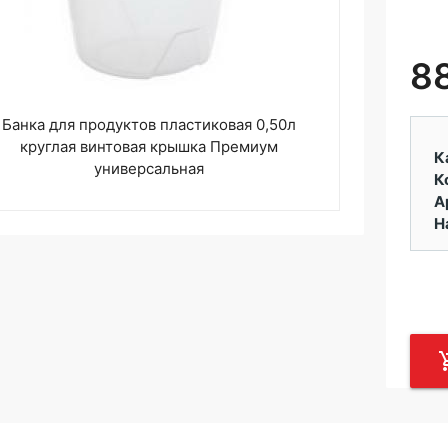
8
Банка для продуктов пластиковая 0,50л
круглая винтовая крышка Премиум
К
универсальная
К
А
Н
add_sh