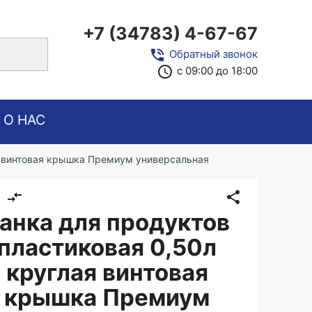
+7 (34783) 4-67-67
close
phone_in_talk
Обратный звонок
access_time
с 09:00 до 18:00
О НАС
я винтовая крышка Премиум универсальная
compare_arrows
share
анка для продуктов
пластиковая 0,50л
круглая винтовая
крышка Премиум