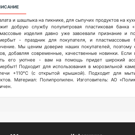
ПИСАНИЕ
алата и шашлыка на пикнике, для сыпучих продуктов на кухн
ужит добрую службу полулитровая пластиковая банка 
тмассовые изделия давно уже завоевали признание и по
мербыт - праздник для покупателя, и пластмассовые 
чение. Мы ценим доверие наших покупателей, поэтому 
ов, добавляя современные, качественные новинки. Если 
ать его уютнее - вам на помощь придет широкий асс
ербыт! Подходит для использования в морозильной каме
печи +110°C (с открытой крышкой). Подходит для мыт
ктов. Материал: Полипропилен. Изготовитель: АО «Поли
ичен.