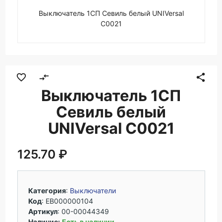
Выключатель 1СП Севиль белый UNIVersal
С0021
favorite_border
compare_arrows
share
Выключатель 1СП
Севиль белый
UNIVersal С0021
125.70 ₽
Категория
:
Выключатели
Код
: ЕВ000000104
Артикул
:
00-00044349
Наличие:
Есть в наличии