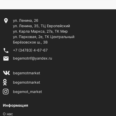
location_on
ул. Ленина, 26
ул. Ленина, 35, ТЦ Европейский
ул. Карла Маркса, 27а, ТК Мир
ул. Парковая, 2е, ТК Центральный
Берёзовское ш., 3В
phone
+7 (34783) 4-67-67
email
begemotnf@yandex.ru
begemotmarket
begemotmarket
begemot_market
Информация
О нас