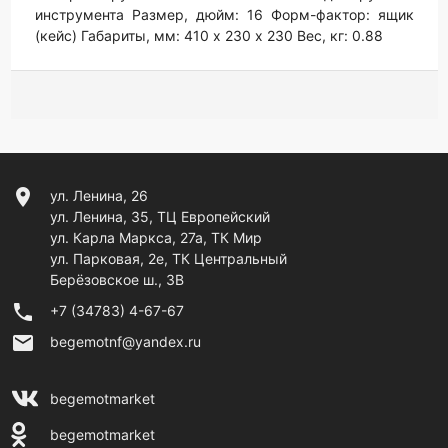
инструмента Размер, дюйм: 16 Форм-фактор: ящик
(кейс) Габариты, мм: 410 х 230 х 230 Вес, кг: 0.88
location_on
ул. Ленина, 26
ул. Ленина, 35, ТЦ Европейский
ул. Карла Маркса, 27а, ТК Мир
ул. Парковая, 2е, ТК Центральный
Берёзовское ш., 3В
phone
+7 (34783) 4-67-67
email
begemotnf@yandex.ru
begemotmarket
begemotmarket