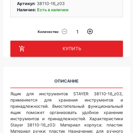
Артикул
:
38110-16_z03
Наличие:
Есть в наличии
remove_circle_outline
add_circle_outline
Количество:
add_shopping_cart
КУПИТЬ
ОПИСАНИЕ
Ящик для инструментов STAYER 38110-16_z03,
применяется для хранения инструментов и
принадлежностей. Вместительный функциональный
ящик поможет организовать удобное хранение
инструментов и принадлежностей. Характеристики
Stayer 38110-16_z03: Материал корпуса: пластик
Материал ручки: пластик Назначение: для ручного