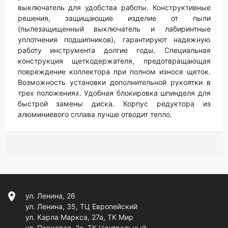
выключатель для удобства работы. Конструктивные
решения, защищающие изделие от пыли
(пылезащищенный выключатель и лабиринтные
уплотнения подшипников), гарантируют надежную
работу инструмента долгие годы. Специальная
конструкция щеткодержателя, предотвращающая
повреждение коллектора при полном износе щеток.
Возможность установки дополнительной рукоятки в
трех положениях. Удобная блокировка шпинделя для
быстрой замены диска. Корпус редуктора из
алюминиевого сплава лучше отводит тепло.
location_on
ул. Ленина, 26
ул. Ленина, 35, ТЦ Европейский
ул. Карла Маркса, 27а, ТК Мир
ул. Парковая, 2е, ТК Центральный