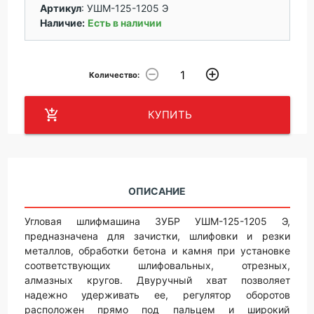
Артикул
:
УШМ-125-1205 Э
Наличие:
Есть в наличии
remove_circle_outline
add_circle_outline
Количество:
add_shopping_cart
КУПИТЬ
ОПИСАНИЕ
Угловая шлифмашина ЗУБР УШМ-125-1205 Э,
предназначена для зачистки, шлифовки и резки
металлов, обработки бетона и камня при установке
соответствующих шлифовальных, отрезных,
алмазных кругов. Двуручный хват позволяет
надежно удерживать ее, регулятор оборотов
расположен прямо под пальцем и широкий