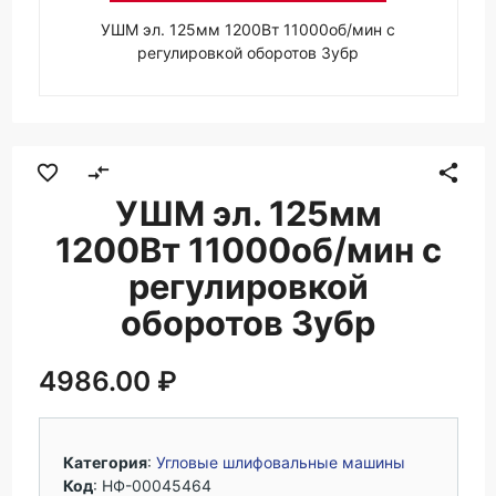
УШМ эл. 125мм 1200Вт 11000об/мин с
регулировкой оборотов Зубр
favorite_border
compare_arrows
share
УШМ эл. 125мм
1200Вт 11000об/мин с
регулировкой
оборотов Зубр
4986.00 ₽
Категория
:
Угловые шлифовальные машины
Код
: НФ-00045464