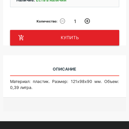
remove_circle_outline
add_circle_outline
Количество:
add_shopping_cart
КУПИТЬ
ОПИСАНИЕ
Материал: пластик. Размер: 121х98х90 мм. Объем:
0,39 литра.