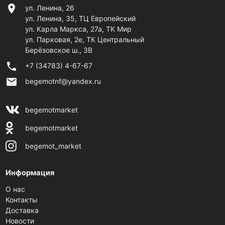
location_on
ул. Ленина, 26
ул. Ленина, 35, ТЦ Европейский
ул. Карла Маркса, 27а, ТК Мир
ул. Парковая, 2е, ТК Центральный
Берёзовское ш., 3В
phone
+7 (34783) 4-67-67
email
begemotnf@yandex.ru
begemotmarket
begemotmarket
begemot_market
Информация
О нас
Контакты
Доставка
Новости