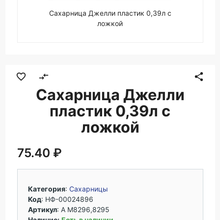
Сахарница Джелли пластик 0,39л с
ложкой
favorite_border
compare_arrows
share
Сахарница Джелли
пластик 0,39л с
ложкой
75.40 ₽
Категория
:
Сахарницы
Код
: НФ-00024896
Артикул
:
А М8296,8295
Наличие:
Есть в наличии