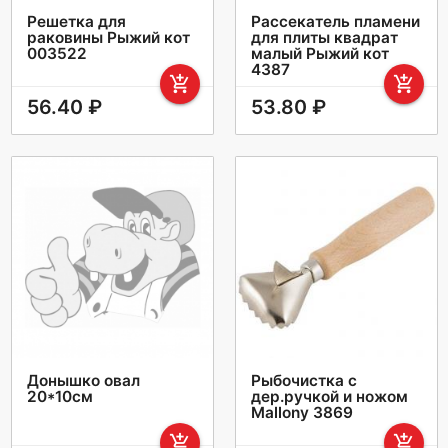
Решетка для
Рассекатель пламени
раковины Рыжий кот
для плиты квадрат
003522
малый Рыжий кот
4387
add_shopping_cart
add_shopping_cart
56.40 ₽
53.80 ₽
Донышко овал
Рыбочистка с
20*10см
дер.ручкой и ножом
Mallony 3869
add_shopping_cart
add_shopping_cart