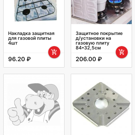
Накладка защитная
Защитное покрытие
для газовой плиты
д/установки на
4шт
газовую плиту
84*32,5см
add_shopping_cart
add_shopping_cart
96.20 ₽
206.00 ₽