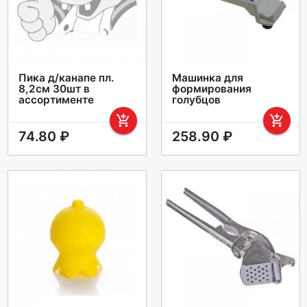
Пика д/канапе пл.
Машинка для
8,2см 30шт в
формирования
ассортименте
голубцов
add_shopping_cart
add_shopping_cart
74.80 ₽
258.90 ₽