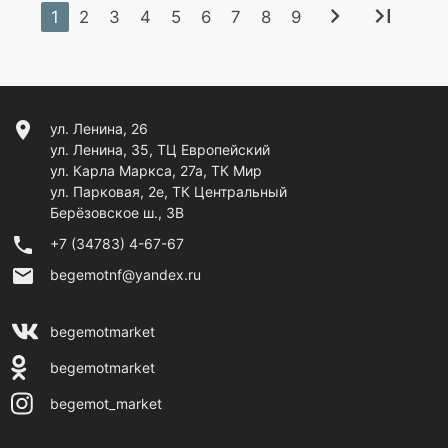
chevron_right
last_page
1
2
3
4
5
6
7
8
9
location_on
ул. Ленина, 26
ул. Ленина, 35, ТЦ Европейский
ул. Карла Маркса, 27а, ТК Мир
ул. Парковая, 2е, ТК Центральный
Берёзовское ш., 3В
phone
+7 (34783) 4-67-67
email
begemotnf@yandex.ru
begemotmarket
begemotmarket
begemot_market