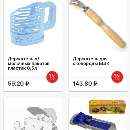
Держатель д/
Держатель для
молочных пакетов
сковороды БШК
пластик 0,5л
add_shopping_cart
add_shopping_cart
59.20 ₽
143.80 ₽