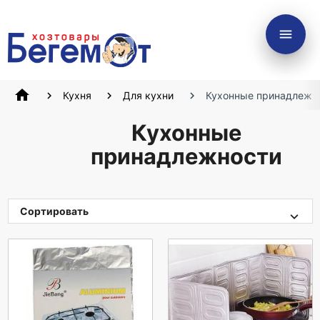
menu
home
Кухня
Для кухни
Кухонные принадлежн
Кухонные
принадлежности
Сортировать