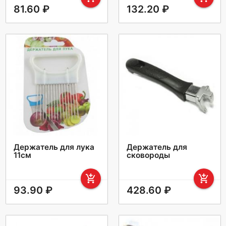
81.60 ₽
132.20 ₽
Держатель для лука
Держатель для
11см
сковороды
add_shopping_cart
add_shopping_cart
93.90 ₽
428.60 ₽