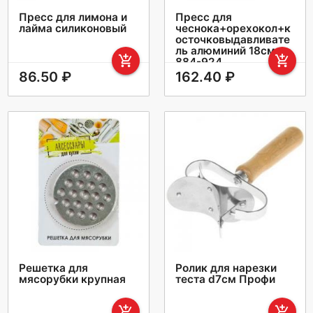
Пресс для лимона и
Пресс для
лайма силиконовый
чеснока+орехокол+к
осточковыдавливате
ль алюминий 18см
add_shopping_cart
add_shopping_cart
884-924
86.50 ₽
162.40 ₽
Решетка для
Ролик для нарезки
мясорубки крупная
теста d7см Профи
add_shopping_cart
add_shopping_cart