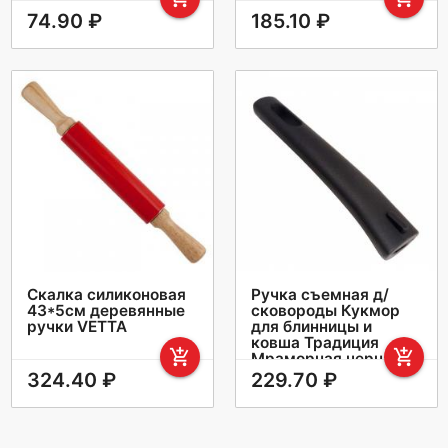
74.90 ₽
185.10 ₽
Скалка силиконовая
Ручка съемная д/
43*5см деревянные
сковороды Кукмор
ручки VETTA
для блинницы и
ковша Традиция
add_shopping_cart
add_shopping_cart
Мраморная черная
324.40 ₽
229.70 ₽