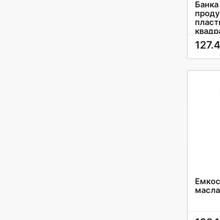
Банка
проду
пласт
квадр
Прем
127.
Емкос
масла