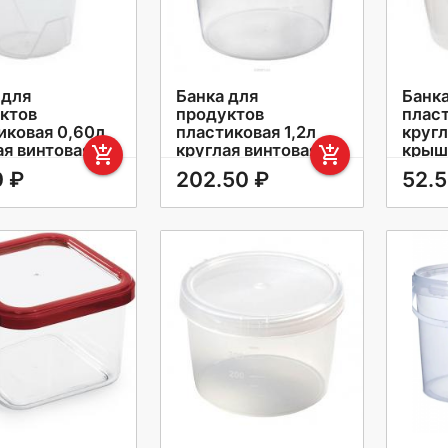
 для
Банка для
Банк
ктов
продуктов
пласт
иковая 0,60л
пластиковая 1,2л
кругл
ая винтовая
круглая винтовая
крыш
add_shopping_cart
add_shopping_cart
ка Премиум
крышка Винтаж
0 ₽
202.50 ₽
52.5
рсальная
Phibo