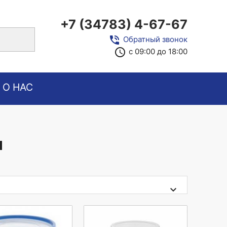
+7 (34783) 4-67-67
close
phone_in_talk
Обратный звонок
access_time
с 09:00 до 18:00
О НАС
ы