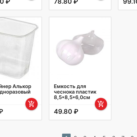
10 ₽
78.80 ₽
99.1
йнер Алькор
Емкость для
одноразовый
чеснока пластик
8,5*8,5*6,0см
add_shopping_cart
add_shopping_cart
₽
49.80 ₽