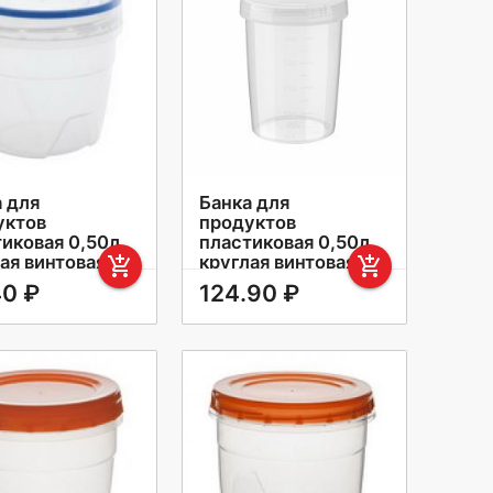
 для
Банка для
уктов
продуктов
тиковая 0,50л
пластиковая 0,50л
ая винтовая
круглая винтовая
add_shopping_cart
add_shopping_cart
ка Премиум
крышка, с мерной
40 ₽
124.90 ₽
ерсальная
шкалой Твист Phibo
универсальная