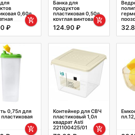
 для
Банка для
Ведр
ктов
продуктов
поли
иковая 0,60л
пластиковая 0,50л
герм
атная
круглая винтовая
прозр
add_shopping_cart
add_shopping_cart
иум
крышка Твист Phibo
крыш
40 ₽
124.90 ₽
32.
универсальная
ть 0,75л для
Контейнер для СВЧ
Емко
 пластиковая
пластиковый 1,0л
пл.12
квадрат Asti
221100425/01
add_shopping_cart
add_shopping_cart