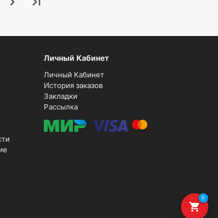
chevron_right
last_page
Личный Кабинет
Личный Кабинет
История заказов
Закладки
Рассылка
сти
ие
0
shopping_cart