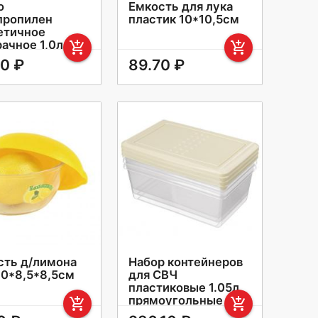
о
Емкость для лука
пропилен
пластик 10*10,5см
етичное
ачное 1,0л с
add_shopping_cart
add_shopping_cart
кой №2 Луч
80 ₽
89.70 ₽
сть д/лимона
Набор контейнеров
,0*8,5*8,5см
для СВЧ
пластиковые 1.05л
прямоугольные Asti
add_shopping_cart
add_shopping_cart
221100925/01