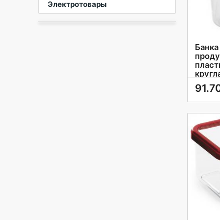
Электротовары
Банка
проду
пласт
кругл
крыш
91.7
униве