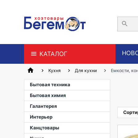
search
НОВ
КАТАЛОГ
home
Кухня
Для кухни
Емкости, ко
Бытовая техника
Бытовая химия
Галантерея
Сорти
Интерьер
Канцтовары