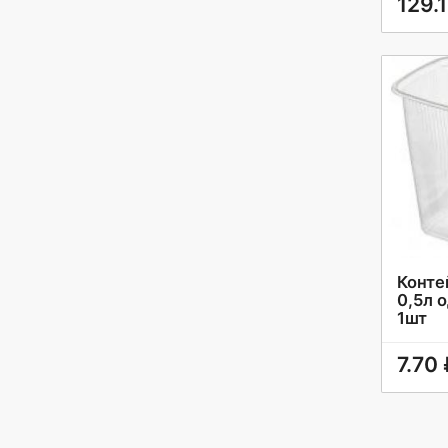
129.
Конте
0,5л 
1шт
7.70 