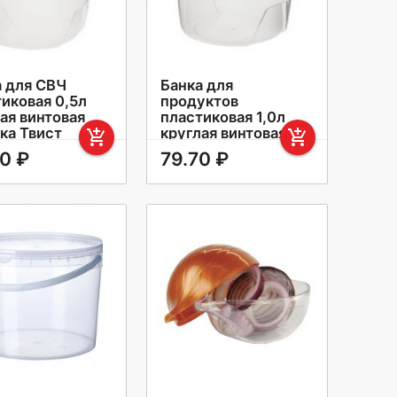
а для СВЧ
Банка для
иковая 0,5л
продуктов
ая винтовая
пластиковая 1,0л
ка Твист
круглая винтовая
add_shopping_cart
add_shopping_cart
крышка
0 ₽
79.70 ₽