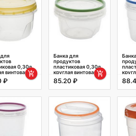
 для
Банка для
Банка
ктов
продуктов
прод
иковая 0,30л
пластиковая 0,30л
плас
ая винтовая
круглая винтовая
кругл
add_shopping_cart
add_shopping_cart
ка
крышка Премиум
крыш
0 ₽
85.20 ₽
88.
универсальная
унив