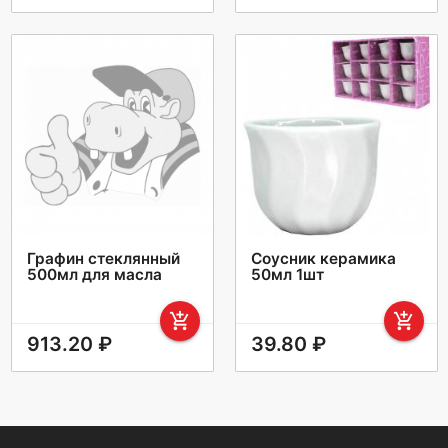
Графин стеклянный
Соусник керамика
500мл для масла
50мл 1шт
add_shopping_cart
add_shopping_cart
913.20 ₽
39.80 ₽