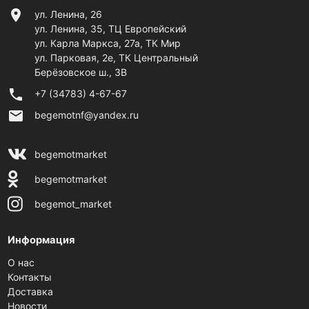
location_on
ул. Ленина, 26
ул. Ленина, 35, ТЦ Европейский
ул. Карла Маркса, 27а, ТК Мир
ул. Парковая, 2е, ТК Центральный
Берёзовское ш., 3В
phone
+7 (34783) 4-67-67
email
begemotnf@yandex.ru
begemotmarket
begemotmarket
begemot_market
Информация
О нас
Контакты
Доставка
Новости