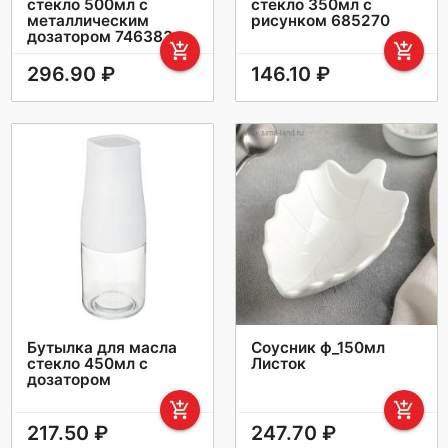
стекло 500мл с
стекло 350мл с
металлическим
рисунком 685270
дозатором 746383
add_shopping_cart
add_shopping_cart
296.90 ₽
146.10 ₽
Бутылка для масла
Соусник ф_150мл
стекло 450мл с
Листок
дозатором
add_shopping_cart
add_shopping_cart
217.50 ₽
247.70 ₽