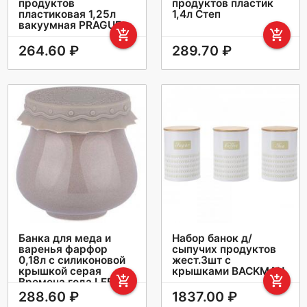
продуктов
продуктов пластик
пластиковая 1,25л
1,4л Степ
вакуумная PRAGUE
add_shopping_cart
add_shopping_cart
264.60 ₽
289.70 ₽
Банка для меда и
Набор банок д/
варенья фарфор
сыпучих продуктов
0,18л с силиконовой
жест.3шт с
крышкой серая
крышками BACKMAN
add_shopping_cart
add_shopping_cart
Времена года LEFARD
288.60 ₽
1837.00 ₽