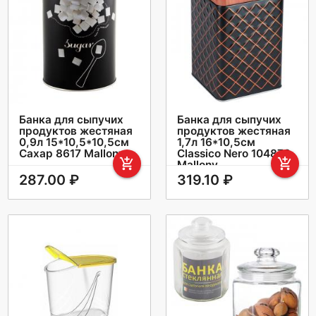
Банка для сыпучих
Банка для сыпучих
продуктов жестяная
продуктов жестяная
0,9л 15*10,5*10,5см
1,7л 16*10,5см
Сахар 8617 Mallony
Classico Nero 104873
add_shopping_cart
add_shopping_cart
Mallony
287.00 ₽
319.10 ₽