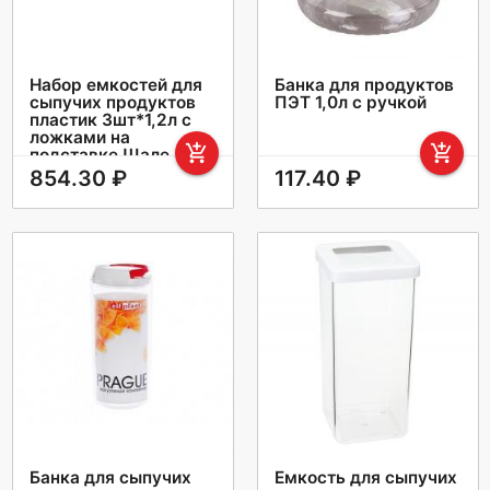
Набор емкостей для
Банка для продуктов
сыпучих продуктов
ПЭТ 1,0л с ручкой
пластик 3шт*1,2л с
ложками на
add_shopping_cart
add_shopping_cart
подставке Шале
854.30 ₽
117.40 ₽
Банка для сыпучих
Емкость для сыпучих