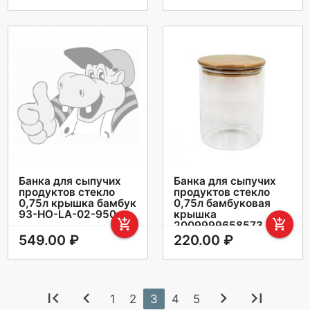
Банка для сыпучих
Банка для сыпучих
продуктов стекло
продуктов стекло
0,75л крышка бамбук
0,75л бамбуковая
93-HO-LA-02-950
крышка
add_shopping_cart
add_shopping_cart
2009999658573
549.00 ₽
220.00 ₽
first_page
chevron_left
chevron_right
last_page
1
2
3
4
5