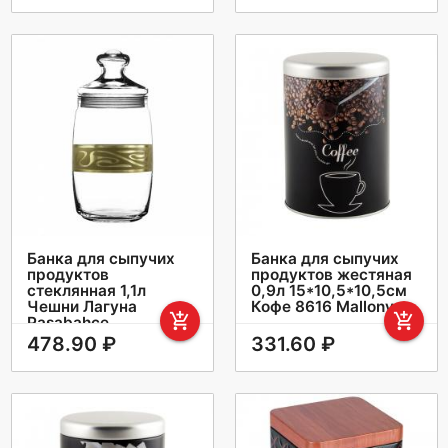
Банка для сыпучих
Банка для сыпучих
продуктов
продуктов жестяная
стеклянная 1,1л
0,9л 15*10,5*10,5см
Чешни Лагуна
Кофе 8616 Mallony
add_shopping_cart
add_shopping_cart
Pasabahce
478.90 ₽
331.60 ₽