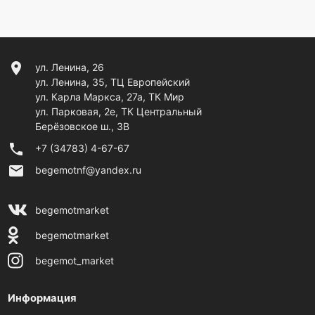
location_on
ул. Ленина, 26
ул. Ленина, 35, ТЦ Европейский
ул. Карла Маркса, 27а, ТК Мир
ул. Парковая, 2е, ТК Центральный
Берёзовское ш., 3В
phone
+7 (34783) 4-67-67
email
begemotnf@yandex.ru
begemotmarket
begemotmarket
begemot_market
Информация