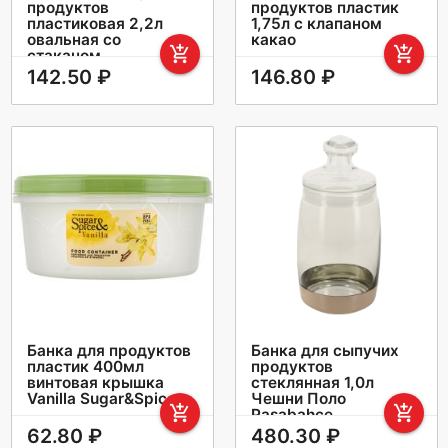
продуктов
продуктов пластик
пластиковая 2,2л
1,75л с клапаном
овальная со
какао
add_shopping_cart
add_shopping_cart
стаканом
142.50 ₽
146.80 ₽
Банка для продуктов
Банка для сыпучих
пластик 400мл
продуктов
винтовая крышка
стеклянная 1,0л
Vanilla Sugar&Spice
Чешни Поло
add_shopping_cart
add_shopping_cart
Pasabahce
62.80 ₽
480.30 ₽