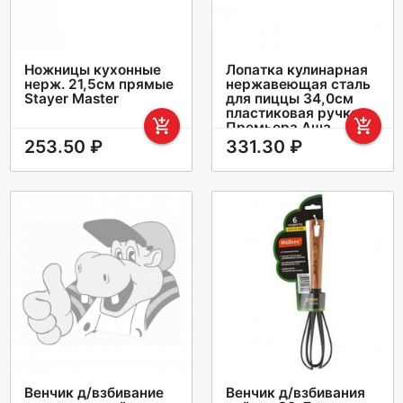
Ножницы кухонные
Лопатка кулинарная
нерж. 21,5cм прямые
нержавеющая сталь
Stayer Master
для пиццы 34,0см
пластиковая ручка
add_shopping_cart
add_shopping_cart
Премьера Аша
253.50 ₽
331.30 ₽
Венчик д/взбивание
Венчик д/взбивания