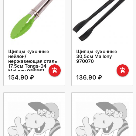
Щипцы кухонные
Щипцы кухонные
нейлон/
30,5см Mallony
нержавеющая сталь
970070
17,5см Tongs-04
add_shopping_cart
add_shopping_cart
Mallony 985851
154.90 ₽
136.90 ₽