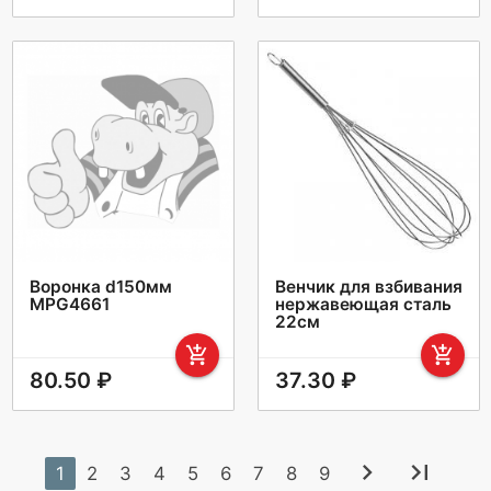
Воронка d150мм
Венчик для взбивания
MPG4661
нержавеющая сталь
22см
add_shopping_cart
add_shopping_cart
80.50 ₽
37.30 ₽
chevron_right
last_page
1
2
3
4
5
6
7
8
9