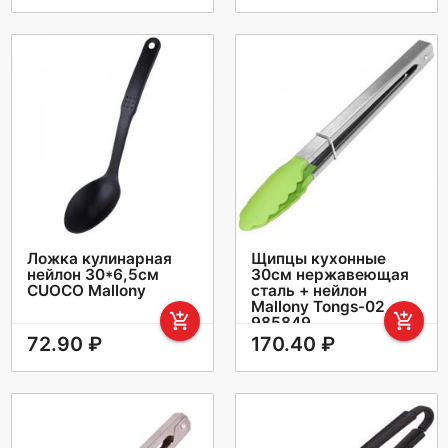
Ложка кулинарная
Щипцы кухонные
нейлон 30*6,5см
30см нержавеющая
CUOCO Mallony
сталь + нейлон
Mallony Tongs-02
add_shopping_cart
add_shopping_cart
985849
72.90 ₽
170.40 ₽