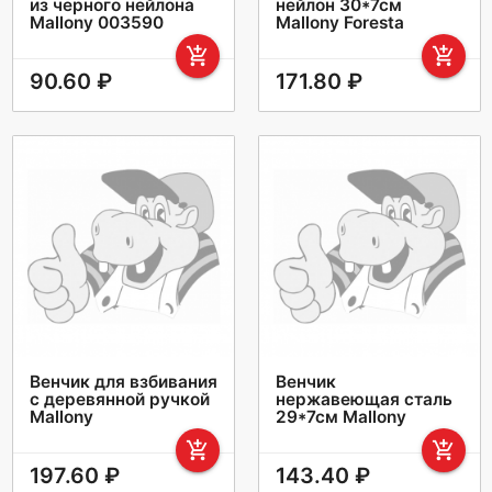
из черного нейлона
нейлон 30*7см
Mallony 003590
Mallony Foresta
add_shopping_cart
add_shopping_cart
90.60 ₽
171.80 ₽
Венчик для взбивания
Венчик
с деревянной ручкой
нержавеющая сталь
Mallony
29*7см Mallony
add_shopping_cart
add_shopping_cart
197.60 ₽
143.40 ₽