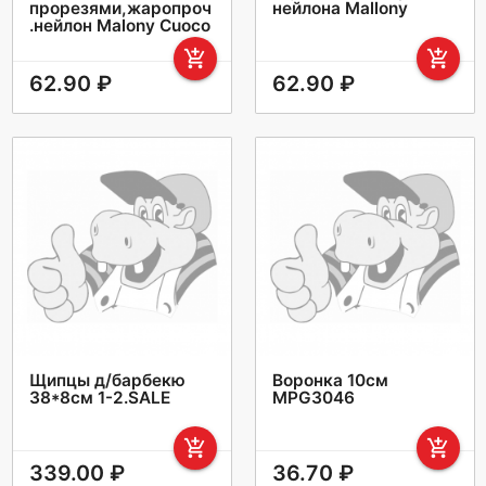
прорезями,жаропроч
нейлона Mallony
.нейлон Malony Cuoco
add_shopping_cart
add_shopping_cart
62.90 ₽
62.90 ₽
Щипцы д/барбекю
Воронка 10см
38*8см 1-2.SALE
MPG3046
add_shopping_cart
add_shopping_cart
339.00 ₽
36.70 ₽