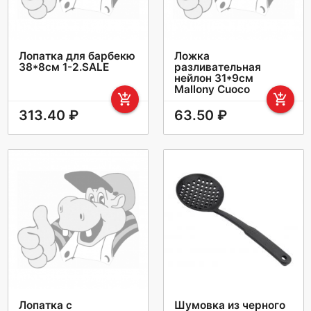
Лопатка для барбекю
Ложка
38*8см 1-2.SALE
разливательная
нейлон 31*9см
Mallony Cuoco
add_shopping_cart
add_shopping_cart
313.40 ₽
63.50 ₽
Лопатка с
Шумовка из черного