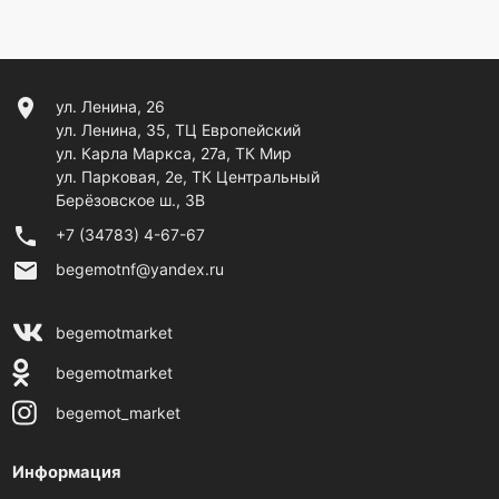
location_on
ул. Ленина, 26
ул. Ленина, 35, ТЦ Европейский
ул. Карла Маркса, 27а, ТК Мир
ул. Парковая, 2е, ТК Центральный
Берёзовское ш., 3В
phone
+7 (34783) 4-67-67
email
begemotnf@yandex.ru
begemotmarket
begemotmarket
begemot_market
Информация