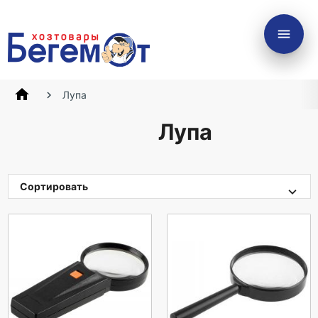
menu
home
Лупа
Лупа
Сортировать