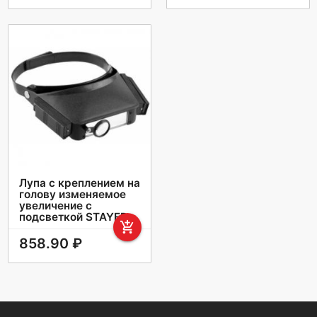
Лупа с креплением на
голову изменяемое
увеличение с
подсветкой STAYER
add_shopping_cart
858.90 ₽