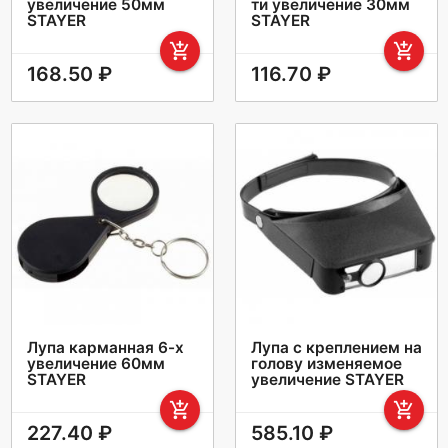
увеличение 50мм
ти увеличение 30мм
STAYER
STAYER
add_shopping_cart
add_shopping_cart
168.50 ₽
116.70 ₽
Лупа карманная 6-х
Лупа с креплением на
увеличение 60мм
голову изменяемое
STAYER
увеличение STAYER
add_shopping_cart
add_shopping_cart
227.40 ₽
585.10 ₽