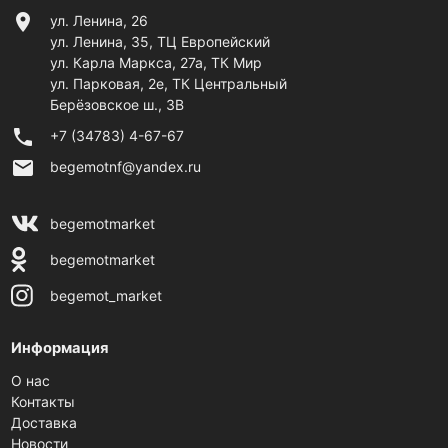
location_on
ул. Ленина, 26
ул. Ленина, 35, ТЦ Европейский
ул. Карла Маркса, 27а, ТК Мир
ул. Парковая, 2е, ТК Центральный
Берёзовское ш., 3В
phone
+7 (34783) 4-67-67
email
begemotnf@yandex.ru
begemotmarket
begemotmarket
begemot_market
Информация
О нас
Контакты
Доставка
Новости