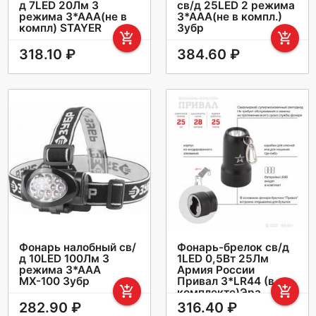
д 7LED 20Лм 3
св/д 25LED 2 режима
режима 3*ААА(не в
3*ААА(не в компл.)
компл) STAYER
Зубр
add_shopping_cart
add_shopping_cart
318.10 ₽
384.60 ₽
Фонарь налобный св/
Фонарь-брелок св/д
д 10LED 100Лм 3
1LED 0,5Вт 25Лм
режима 3*ААА
Армия России
МХ-100 Зубр
Привал 3*LR44 (в
add_shopping_cart
add_shopping_cart
комплекте)Эра
Б0030181
282.90 ₽
316.40 ₽