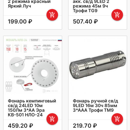
2 режима красный
акк. св/д 9LED 2
Яркий Луч
режима 45м 9ч
Трофи TG9
add_shopping_cart
add_shopping_cart
199.00 ₽
507.40 ₽
Фонарь кемпинговый
Фонарь ручной св/д
св/д 24LED 10м
9LED 16м 30ч 85мм
150Лм 3*АА Эра
3*ААА Трофи ТМ9
КВ-501 НЛО-24
add_shopping_cart
add_shopping_cart
459.20 ₽
219.70 ₽