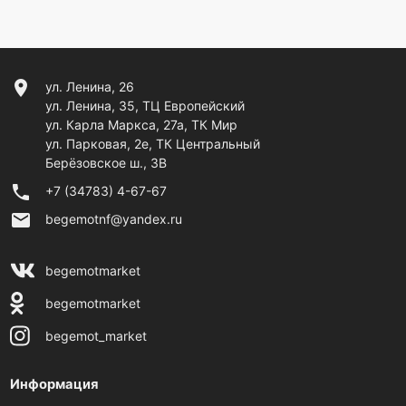
location_on
ул. Ленина, 26
ул. Ленина, 35, ТЦ Европейский
ул. Карла Маркса, 27а, ТК Мир
ул. Парковая, 2е, ТК Центральный
Берёзовское ш., 3В
phone
+7 (34783) 4-67-67
email
begemotnf@yandex.ru
begemotmarket
begemotmarket
begemot_market
Информация