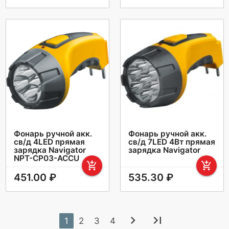
Фонарь ручной акк.
Фонарь ручной акк.
св/д 4LED прямая
св/д 7LED 4Вт прямая
зарядка Navigator
зарядка Navigator
NPT-CP03-ACCU
add_shopping_cart
add_shopping_cart
451.00 ₽
535.30 ₽
chevron_right
last_page
1
2
3
4