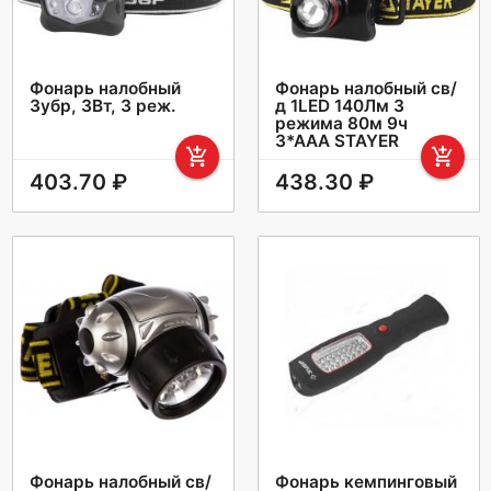
Фонарь налобный
Фонарь налобный св/
Зубр, 3Вт, 3 реж.
д 1LED 140Лм 3
режима 80м 9ч
3*ААА STAYER
add_shopping_cart
add_shopping_cart
403.70 ₽
438.30 ₽
Фонарь налобный св/
Фонарь кемпинговый