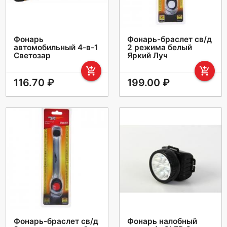
Фонарь
Фонарь-браслет св/д
автомобильный 4-в-1
2 режима белый
Светозар
Яркий Луч
add_shopping_cart
add_shopping_cart
116.70 ₽
199.00 ₽
Фонарь-браслет св/д
Фонарь налобный