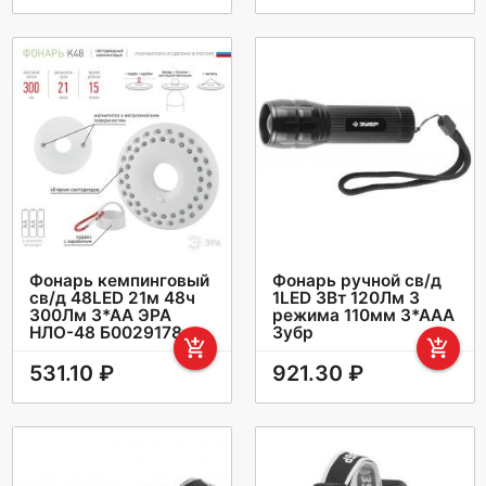
Фонарь кемпинговый
Фонарь ручной св/д
св/д 48LED 21м 48ч
1LED 3Вт 120Лм 3
300Лм 3*АА ЭРА
режима 110мм 3*ААА
НЛО-48 Б0029178
Зубр
add_shopping_cart
add_shopping_cart
531.10 ₽
921.30 ₽