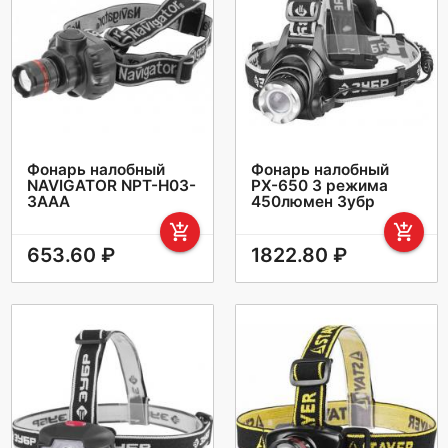
Фонарь налобный
Фонарь налобный
NAVIGATOR NPT-H03-
РХ-650 3 режима
3AAA
450люмен Зубр
add_shopping_cart
add_shopping_cart
653.60 ₽
1822.80 ₽