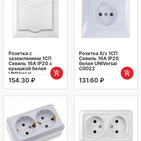
Розетка с
Розетка б/з 1СП
заземлением 1СП
Севиль 16А IP20
Севиль 16А IP20 с
белая UNIVersal
крышкой белая
С0022
add_shopping_cart
add_shopping_cart
UNIVersal
154.30 ₽
131.60 ₽