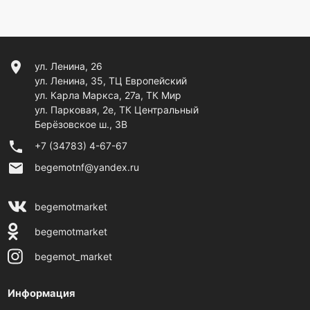
location_on
ул. Ленина, 26
ул. Ленина, 35, ТЦ Европейский
ул. Карла Маркса, 27а, ТК Мир
ул. Парковая, 2е, ТК Центральный
Берёзовское ш., 3В
phone
+7 (34783) 4-67-67
email
begemotnf@yandex.ru
begemotmarket
begemotmarket
begemot_market
Информация