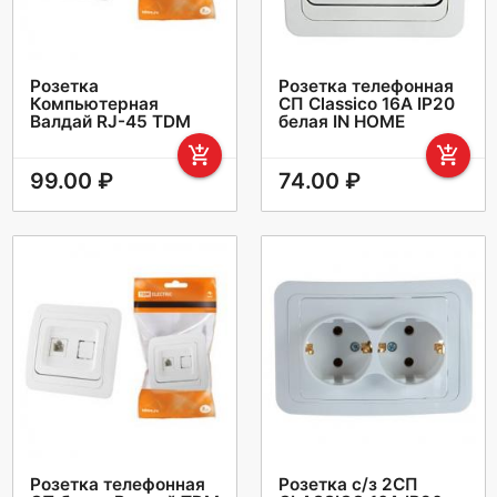
Розетка
Розетка телефонная
Компьютерная
СП Classico 16А IP20
Валдай RJ-45 ТDМ
белая IN HOME
add_shopping_cart
add_shopping_cart
99.00 ₽
74.00 ₽
Розетка телефонная
Розетка с/з 2СП