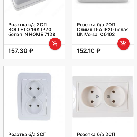
Розетка с/з 2ОП
Розетка б/з 2ОП
BOLLETO 16А IP20
Олимп 16А IP20 белая
белая IN HOME 7128
UNIVersal О0102
add_shopping_cart
add_shopping_cart
157.30 ₽
152.10 ₽
Розетка б/з 2СП
Розетка б/з 2СП