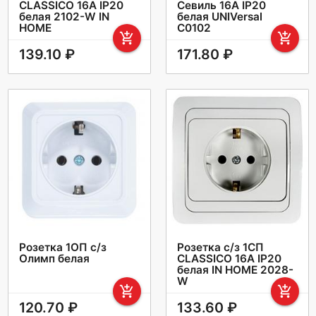
CLASSICO 16А IP20
Севиль 16А IP20
белая 2102-W IN
белая UNIVersal
HOME
С0102
add_shopping_cart
add_shopping_cart
139.10 ₽
171.80 ₽
Розетка 1ОП с/з
Розетка с/з 1СП
Олимп белая
CLASSICO 16A IP20
белая IN HOME 2028-
W
add_shopping_cart
add_shopping_cart
120.70 ₽
133.60 ₽