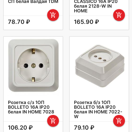
СП белая Валдай TDM
CLASSICO 16А IP20
белая 2128-W IN
HOME
add_shopping_cart
add_shopping_cart
78.70 ₽
165.90 ₽
Розетка с/з 1ОП
Розетка б/з 1ОП
BOLLETO 16А IP20
BOLLETO 16А IP20
белая IN HOME 7028
белая IN HOME 7022-
W
add_shopping_cart
add_shopping_cart
106.20 ₽
79.10 ₽