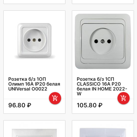
Розетка б/з 1ОП
Розетка б/з 1СП
Олимп 16А IP20 белая
CLASSICO 16А P20
UNIVersal О0022
белая IN HOME 2022-
W
add_shopping_cart
add_shopping_cart
96.80 ₽
105.80 ₽