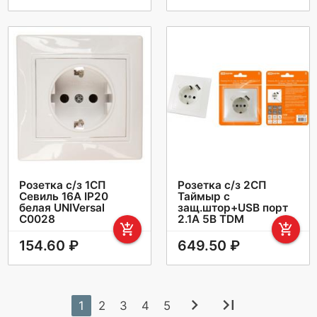
Розетка с/з 1СП
Розетка с/з 2СП
Севиль 16А IP20
Таймыр c
белая UNIVersal
защ.штор+USB порт
С0028
2.1А 5В TDM
add_shopping_cart
add_shopping_cart
154.60 ₽
649.50 ₽
chevron_right
last_page
1
2
3
4
5