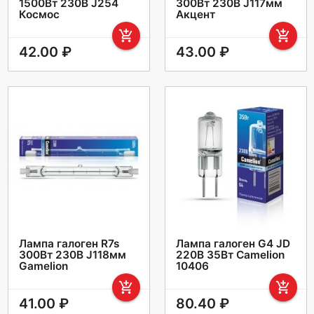
1500Вт 230В J254
300Вт 230В J117мм
Космос
Акцент
add_shopping_cart
add_shopping_cart
42.00 ₽
43.00 ₽
Лампа галоген R7s
Лампа галоген G4 JD
300Вт 230В J118мм
220В 35Вт Camelion
Gamelion
10406
add_shopping_cart
add_shopping_cart
41.00 ₽
80.40 ₽