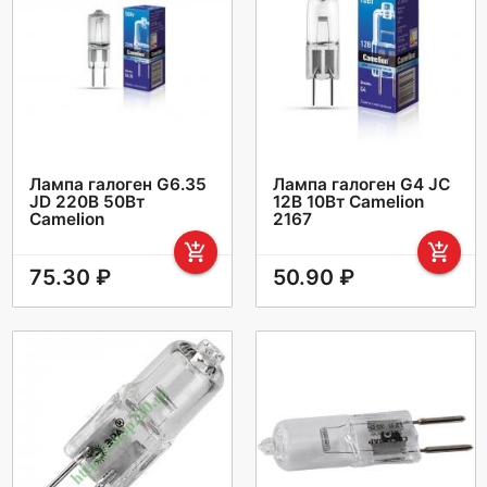
Лампа галоген G6.35
Лампа галоген G4 JC
JD 220В 50Вт
12В 10Вт Camelion
Camelion
2167
add_shopping_cart
add_shopping_cart
75.30 ₽
50.90 ₽