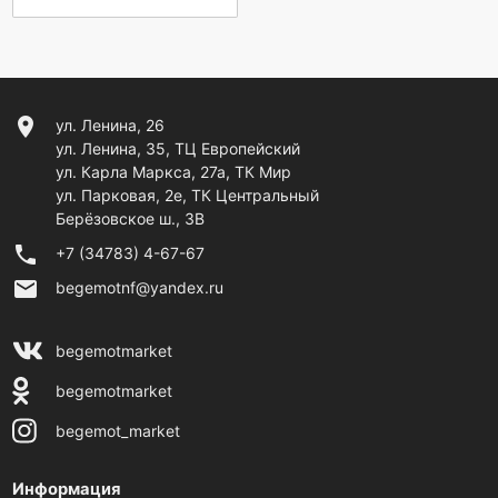
location_on
ул. Ленина, 26
ул. Ленина, 35, ТЦ Европейский
ул. Карла Маркса, 27а, ТК Мир
ул. Парковая, 2е, ТК Центральный
Берёзовское ш., 3В
phone
+7 (34783) 4-67-67
email
begemotnf@yandex.ru
begemotmarket
begemotmarket
begemot_market
Информация