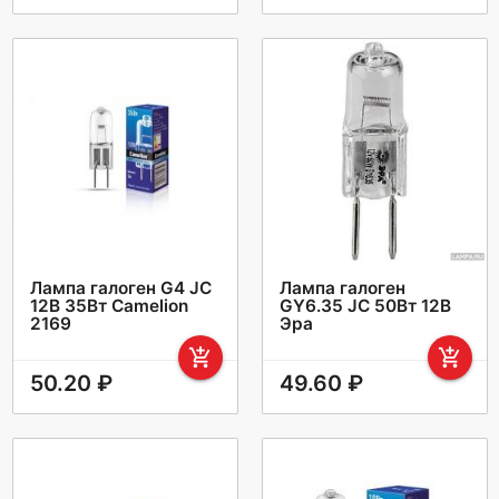
Лампа галоген G4 JC
Лампа галоген
12В 35Вт Camelion
GY6.35 JC 50Вт 12В
2169
Эра
add_shopping_cart
add_shopping_cart
50.20 ₽
49.60 ₽