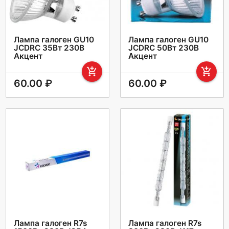
Лампа галоген GU10
Лампа галоген GU10
JCDRC 35Вт 230В
JCDRC 50Вт 230В
Акцент
Акцент
add_shopping_cart
add_shopping_cart
60.00 ₽
60.00 ₽
Лампа галоген R7s
Лампа галоген R7s