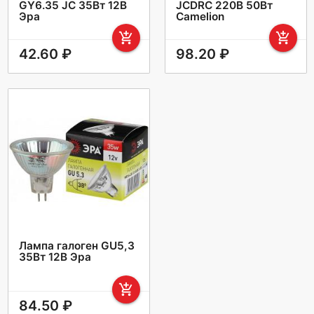
GY6.35 JC 35Вт 12В
JCDRC 220В 50Вт
Эра
Camelion
add_shopping_cart
add_shopping_cart
42.60 ₽
98.20 ₽
Лампа галоген GU5,3
35Вт 12В Эра
add_shopping_cart
84.50 ₽