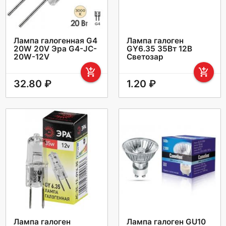
Лампа галогенная G4
Лампа галоген
20W 20V Эра G4-JC-
GY6.35 35Вт 12В
20W-12V
Светозар
add_shopping_cart
add_shopping_cart
32.80 ₽
1.20 ₽
Лампа галоген
Лампа галоген GU10