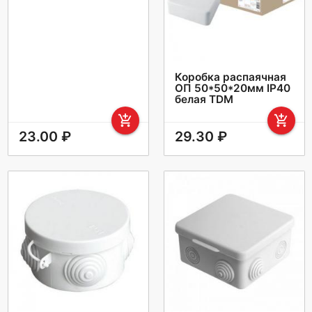
Коробка распаячная
ОП 50*50*20мм IP40
белая TDM
add_shopping_cart
add_shopping_cart
23.00 ₽
29.30 ₽