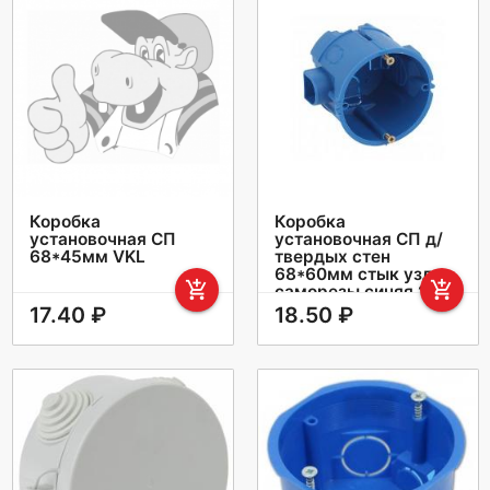
Коробка
Коробка
установочная СП
установочная СП д/
68*45мм VKL
твердых стен
68*60мм стык узлы
add_shopping_cart
add_shopping_cart
саморезы синяя Эра
Б0039187
17.40 ₽
18.50 ₽