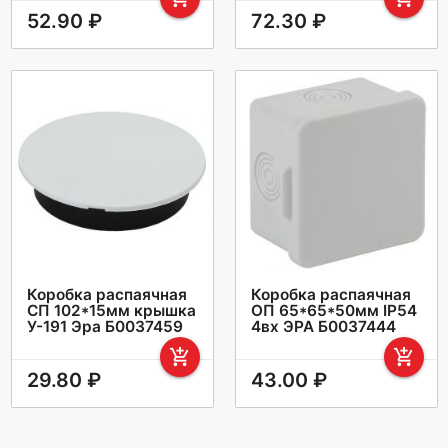
52.90 ₽
72.30 ₽
Коробка распаячная
Коробка распаячная
СП 102*15мм крышка
ОП 65*65*50мм IP54
У-191 Эра Б0037459
4вх ЭРА Б0037444
add_shopping_cart
add_shopping_cart
29.80 ₽
43.00 ₽