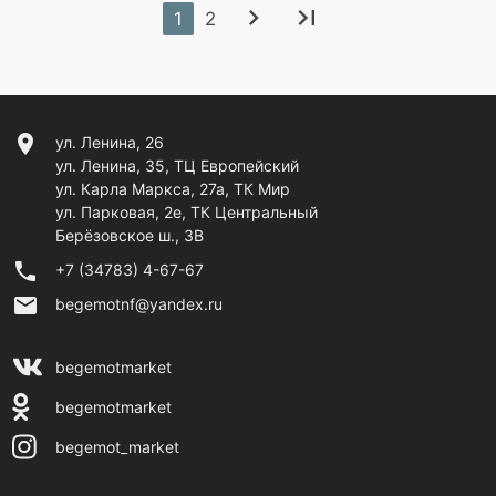
chevron_right
last_page
1
2
location_on
ул. Ленина, 26
ул. Ленина, 35, ТЦ Европейский
ул. Карла Маркса, 27а, ТК Мир
ул. Парковая, 2е, ТК Центральный
Берёзовское ш., 3В
phone
+7 (34783) 4-67-67
email
begemotnf@yandex.ru
begemotmarket
begemotmarket
begemot_market