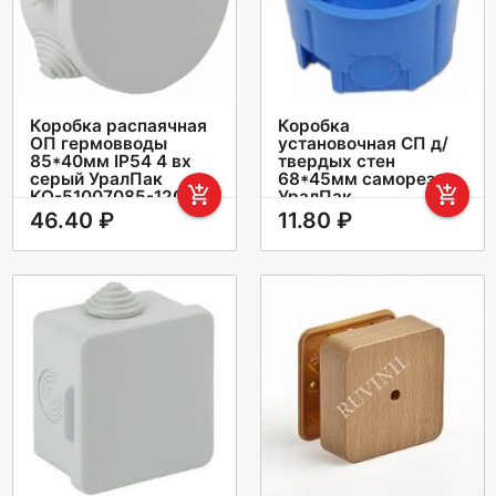
Коробка распаячная
Коробка
ОП гермовводы
установочная СП д/
85*40мм IP54 4 вх
твердых стен
серый УралПак
68*45мм саморезы
add_shopping_cart
add_shopping_cart
КО-51007085-120
УралПак
КУ-50031068-200
46.40 ₽
11.80 ₽