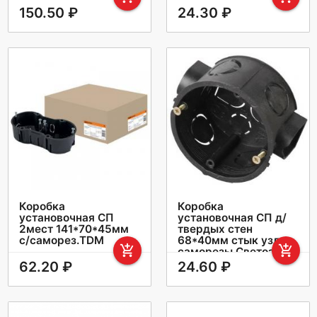
150.50 ₽
24.30 ₽
Коробка
Коробка
установочная СП
установочная СП д/
2мест 141*70*45мм
твердых стен
с/саморез.TDM
68*40мм стык узлы
add_shopping_cart
add_shopping_cart
саморезы Светозар
62.20 ₽
24.60 ₽