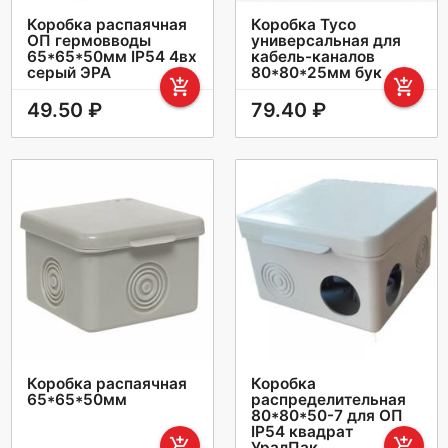
Коробка распаячная
Коробка Тусо
ОП гермовводы
универсальная для
65*65*50мм IP54 4вх
кабель-каналов
серый ЭРА
80*80*25мм бук
add_shopping_cart
add_shopping_cart
49.50 ₽
79.40 ₽
Коробка распаячная
Коробка
65*65*50мм
распределительная
80*80*50-7 для ОП
IP54 квадрат
add_shopping_cart
add_shopping_cart
УралПак