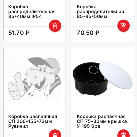
Коробка
Коробка
распределительная
распределительная
85*40мм IP54
85*85*50мм
add_shopping_cart
add_shopping_cart
51.70 ₽
70.50 ₽
Коробка распаячная
Коробка распаячная
СП 206*155*73мм
СП 75*30мм крышка
Рувинил
У-195 Эра
add_shopping_cart
add_shopping_cart