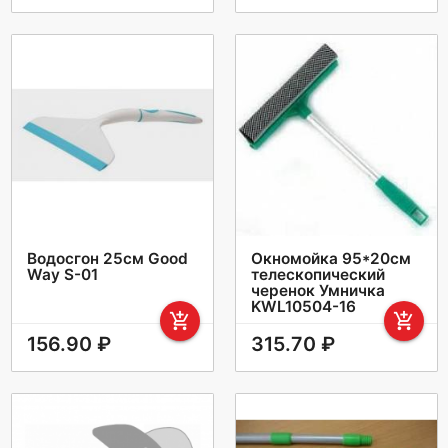
Водосгон 25см Good
Окномойка 95*20см
Way S-01
телескопический
черенок Умничка
KWL10504-16
add_shopping_cart
add_shopping_cart
156.90 ₽
315.70 ₽