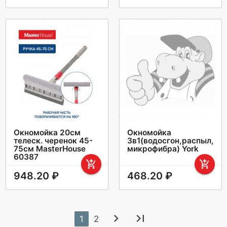
Окномойка 20см
Окномойка
телеск. черенок 45-
3в1(водосгон,распыл,
75см MasterHouse
микрофибра) York
60387
add_shopping_cart
add_shopping_cart
948.20 ₽
468.20 ₽
chevron_right
last_page
1
2