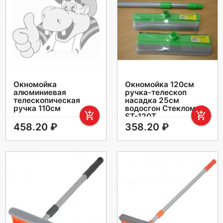
Окномойка
Окномойка 120см
алюминиевая
ручка-телескоп
телескопическая
насадка 25см
ручка 110см
водосгон Стекломой
add_shopping_cart
add_shopping_cart
ST-120T
458.20 ₽
358.20 ₽