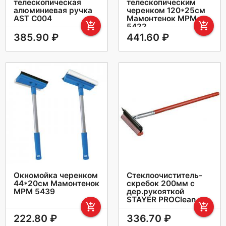
телескопическая
телескопическим
алюминиевая ручка
черенком 120*25см
AST С004
Мамонтенок МРМ
add_shopping_cart
add_shopping_cart
5422
385.90 ₽
441.60 ₽
Окномойка черенком
Стеклоочиститель-
44*20см Мамонтенок
скребок 200мм с
МРМ 5439
дер.рукояткой
STAYER PROClean
add_shopping_cart
add_shopping_cart
222.80 ₽
336.70 ₽