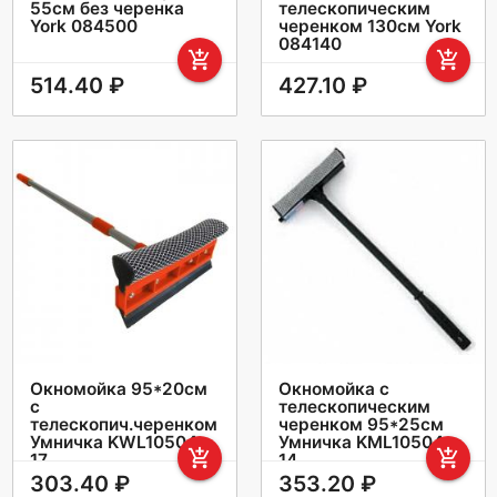
55см без черенка
телескопическим
York 084500
черенком 130см York
084140
add_shopping_cart
add_shopping_cart
514.40 ₽
427.10 ₽
Окномойка 95*20см
Окномойка с
с
телескопическим
телескопич.черенком
черенком 95*25см
Умничка KWL10504-
Умничка KML10504-
add_shopping_cart
add_shopping_cart
17
14
303.40 ₽
353.20 ₽