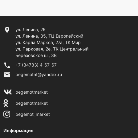
location_on
ул. Ленина, 26
ул. Ленина, 35, ТЦ Европейский
ул. Карла Маркса, 27а, ТК Мир
ул. Парковая, 2е, ТК Центральный
Берёзовское ш., 3В
phone
+7 (34783) 4-67-67
email
begemotnf@yandex.ru
begemotmarket
begemotmarket
begemot_market
Информация