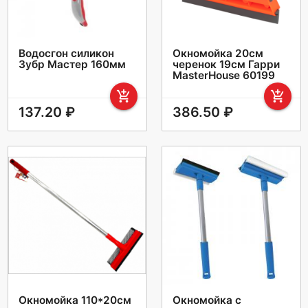
Водосгон силикон
Окномойка 20см
Зубр Мастер 160мм
черенок 19см Гарри
MasterHouse 60199
add_shopping_cart
add_shopping_cart
137.20 ₽
386.50 ₽
Окномойка 110*20см
Окномойка с