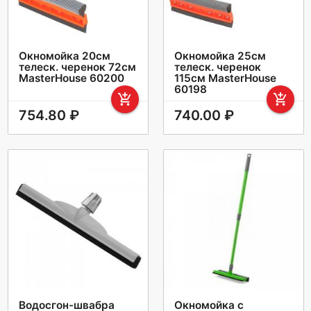
Окномойка 20см
Окномойка 25см
телеск. черенок 72см
телеск. черенок
MasterHouse 60200
115см MasterHouse
60198
add_shopping_cart
add_shopping_cart
754.80 ₽
740.00 ₽
Водосгон-швабра
Окномойка с