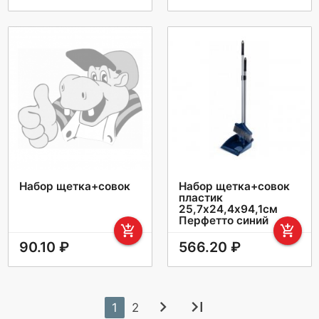
Набор щетка+совок
Набор щетка+совок
пластик
25,7х24,4х94,1см
Перфетто синий
add_shopping_cart
add_shopping_cart
90.10 ₽
566.20 ₽
chevron_right
last_page
1
2