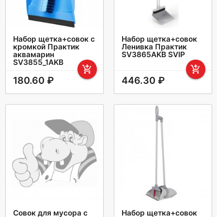
Набор щетка+совок с
Набор щетка+совок
кромкой Практик
Ленивка Практик
аквамарин
SV3865AKB SVIP
SV3855_1AKB
add_shopping_cart
add_shopping_cart
180.60 ₽
446.30 ₽
Совок для мусора с
Набор щетка+совок