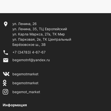
location_on
ул. Ленина, 26
ул. Ленина, 35, ТЦ Европейский
ул. Карла Маркса, 27а, ТК Мир
ул. Парковая, 2е, ТК Центральный
Берёзовское ш., 3В
phone
+7 (34783) 4-67-67
email
begemotnf@yandex.ru
begemotmarket
begemotmarket
begemot_market
Информация