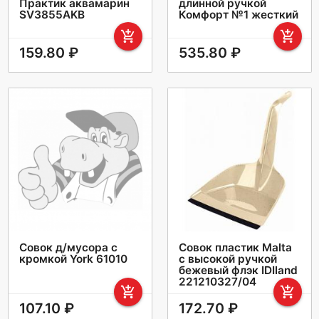
Практик аквамарин
длинной ручкой
SV3855AKB
Комфорт №1 жесткий
add_shopping_cart
add_shopping_cart
159.80 ₽
535.80 ₽
Совок д/мусора с
Совок пластик Malta
кромкой York 61010
с высокой ручкой
бежевый флэк IDIland
221210327/04
add_shopping_cart
add_shopping_cart
107.10 ₽
172.70 ₽