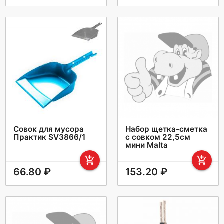
Совок для мусора
Набор щетка-сметка
Практик SV3866/1
с совком 22,5см
мини Malta
add_shopping_cart
add_shopping_cart
66.80 ₽
153.20 ₽