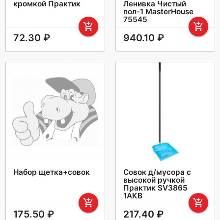
кромкой Практик
Ленивка Чистый
пол-1 MasterHouse
75545
add_shopping_cart
add_shopping_cart
72.30 ₽
940.10 ₽
Набор щетка+совок
Совок д/мусора с
высокой ручкой
Практик SV3865
1АКВ
add_shopping_cart
add_shopping_cart
175.50 ₽
217.40 ₽