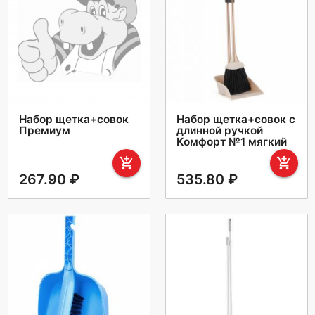
Набор щетка+совок
Набор щетка+совок с
Премиум
длинной ручкой
Комфорт №1 мягкий
add_shopping_cart
add_shopping_cart
267.90 ₽
535.80 ₽