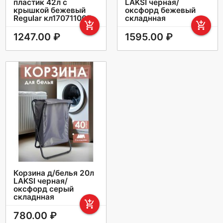
пластик 42л с
LAKSI черная/
крышкой бежевый
оксфорд бежевый
Regular кл170711005
складнная
add_shopping_cart
add_shopping_cart
1247.00 ₽
1595.00 ₽
Корзина д/белья 20л
LAKSI черная/
оксфорд серый
складнная
add_shopping_cart
780.00 ₽