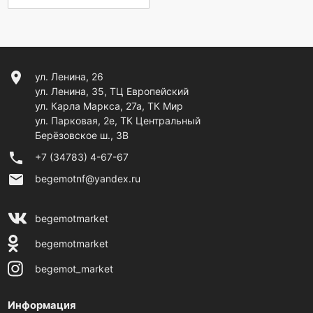
location_on
ул. Ленина, 26
ул. Ленина, 35, ТЦ Европейский
ул. Карла Маркса, 27а, ТК Мир
ул. Парковая, 2е, ТК Центральный
Берёзовское ш., 3В
phone
+7 (34783) 4-67-67
email
begemotnf@yandex.ru
begemotmarket
begemotmarket
begemot_market
Информация