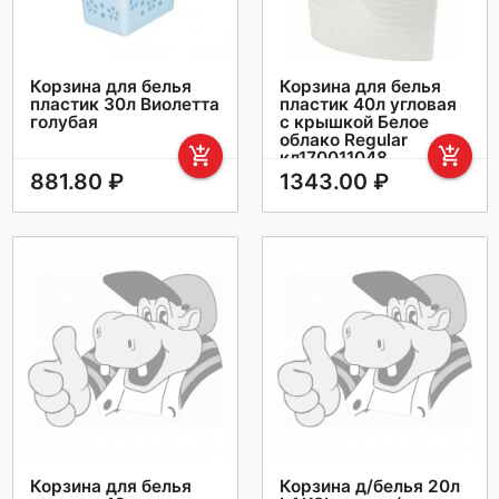
Корзина для белья
Корзина для белья
пластик 30л Виолетта
пластик 40л угловая
голубая
с крышкой Белое
облако Regular
add_shopping_cart
add_shopping_cart
кл170011048
881.80 ₽
1343.00 ₽
Корзина для белья
Корзина д/белья 20л