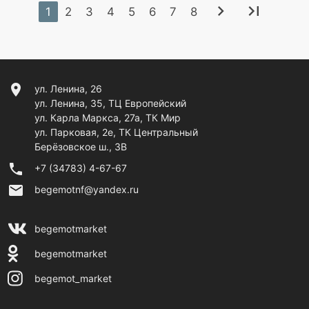
chevron_right
last_page
1
2
3
4
5
6
7
8
location_on
ул. Ленина, 26
ул. Ленина, 35, ТЦ Европейский
ул. Карла Маркса, 27а, ТК Мир
ул. Парковая, 2е, ТК Центральный
Берёзовское ш., 3В
phone
+7 (34783) 4-67-67
email
begemotnf@yandex.ru
begemotmarket
begemotmarket
begemot_market