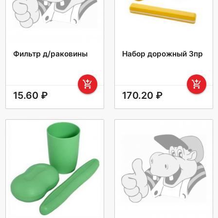
Фильтр д/раковины
Набор дорожный 3пр
add_shopping_cart
add_shopping_cart
15.60 ₽
170.20 ₽