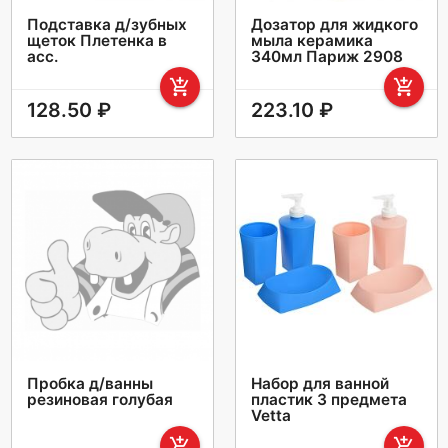
Подставка д/зубных
Дозатор для жидкого
щеток Плетенка в
мыла керамика
асс.
340мл Париж 2908
add_shopping_cart
add_shopping_cart
128.50 ₽
223.10 ₽
Пробка д/ванны
Набор для ванной
резиновая голубая
пластик 3 предмета
Vetta
add_shopping_cart
add_shopping_cart