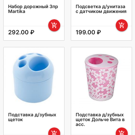
Набор дорожный 3пр
Подсветка д/унитаза
Martika
с датчиком движения
add_shopping_cart
add_shopping_cart
292.00 ₽
199.00 ₽
Подставка д/зубных
Подставка д/зубных
щеток
щеток Дольче Вита в
асс.
add_shopping_cart
add_shopping_cart