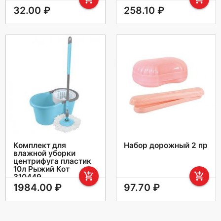
32.00 ₽
258.10 ₽
Комплект для
Набор дорожный 2 пр
влажной уборки
центрифуга пластик
10л Рыжий Кот
add_shopping_cart
add_shopping_cart
310449
1984.00 ₽
97.70 ₽