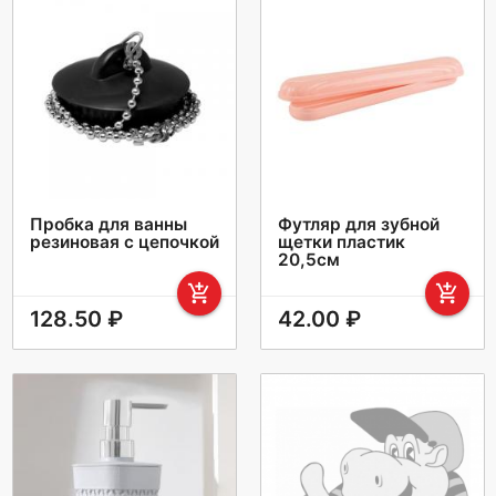
Пробка для ванны
Футляр для зубной
резиновая с цепочкой
щетки пластик
20,5см
add_shopping_cart
add_shopping_cart
128.50 ₽
42.00 ₽