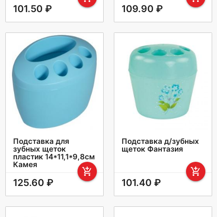
101.50 ₽
109.90 ₽
Подставка для
Подставка д/зубных
зубных щеток
щеток Фантазия
пластик 14*11,1*9,8см
Камея
add_shopping_cart
add_shopping_cart
125.60 ₽
101.40 ₽