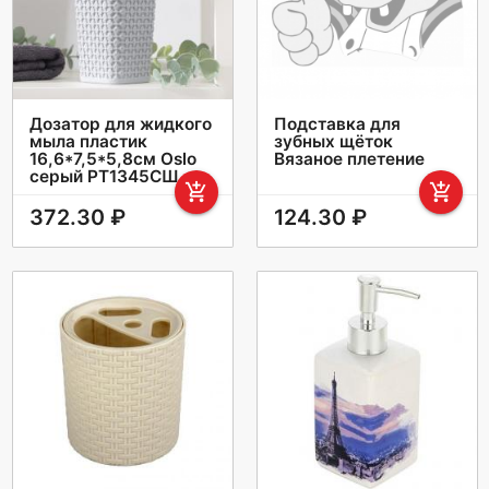
Дозатор для жидкого
Подставка для
мыла пластик
зубных щёток
16,6*7,5*5,8см Oslo
Вязаное плетение
серый РТ1345СШ
add_shopping_cart
add_shopping_cart
372.30 ₽
124.30 ₽