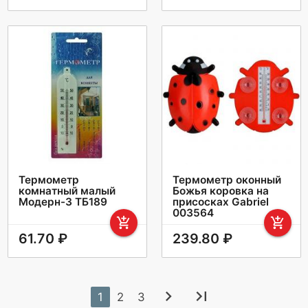
Термометр
Термометр оконный
комнатный малый
Божья коровка на
Модерн-3 ТБ189
присосках Gabriel
003564
add_shopping_cart
add_shopping_cart
61.70 ₽
239.80 ₽
chevron_right
last_page
1
2
3