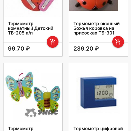
Термометр
Термометр оконный
комнатный Детский
Божья коровка на
ТБ-205 п/п
присосках ТБ-301
add_shopping_cart
add_shopping_cart
99.70 ₽
239.20 ₽
Термометр
Термометр цифровой