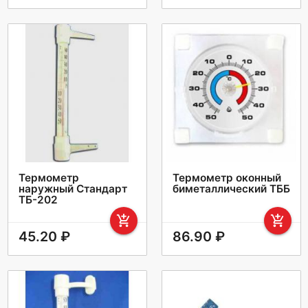
Термометр
Термометр оконный
наружный Стандарт
биметаллический ТББ
ТБ-202
add_shopping_cart
add_shopping_cart
45.20 ₽
86.90 ₽