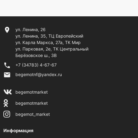
location_on
ул. Ленина, 26
ул. Ленина, 35, ТЦ Европейский
ул. Карла Маркса, 27а, ТК Мир
ул. Парковая, 2е, ТК Центральный
Берёзовское ш., 3В
phone
+7 (34783) 4-67-67
email
begemotnf@yandex.ru
begemotmarket
begemotmarket
begemot_market
Информация