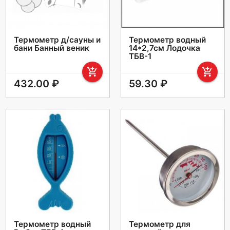
Термометр д/сауны и
Термометр водный
бани Банный веник
14*2,7см Лодочка
ТБВ-1
add_shopping_cart
add_shopping_cart
432.00 ₽
59.30 ₽
Термометр водный
Термометр для