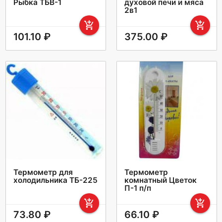
Рыбка ТБВ-1
духовой печи и мяса
2в1
add_shopping_cart
add_shopping_cart
101.10 ₽
375.00 ₽
Термометр для
Термометр
холодильника ТБ-225
комнатный Цветок
П-1 п/п
add_shopping_cart
add_shopping_cart
73.80 ₽
66.10 ₽