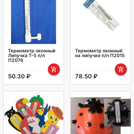
Термометр оконный
Термометр оконный
Липучка Т-5 п/п
на липучке п/п П2015
П2076
add_shopping_cart
add_shopping_cart
50.30 ₽
78.50 ₽