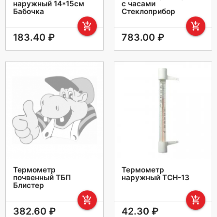
наружный 14*15см
с часами
Бабочка
Стеклоприбор
add_shopping_cart
add_shopping_cart
183.40 ₽
783.00 ₽
Термометр
Термометр
почвенный ТБП
наружный ТСН-13
Блистер
add_shopping_cart
add_shopping_cart
382.60 ₽
42.30 ₽