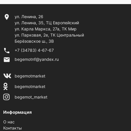
location_on
ул. Ленина, 26
ул. Ленина, 35, ТЦ Европейский
ул. Карла Маркса, 27а, ТК Мир
ул. Парковая, 2е, ТК Центральный
Берёзовское ш., 3В
phone
+7 (34783) 4-67-67
email
begemotnf@yandex.ru
begemotmarket
begemotmarket
begemot_market
Информация
О нас
Контакты