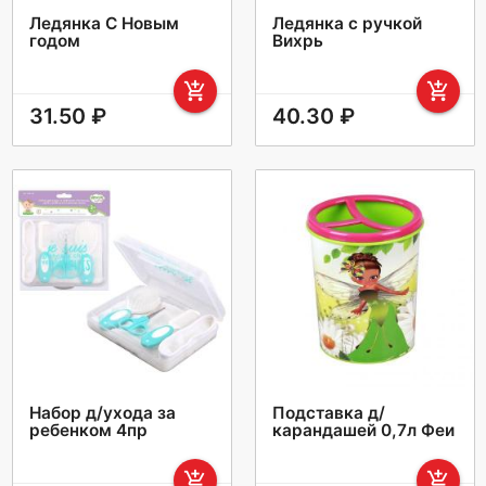
Ледянка С Новым
Ледянка с ручкой
годом
Вихрь
add_shopping_cart
add_shopping_cart
31.50 ₽
40.30 ₽
Набор д/ухода за
Подставка д/
ребенком 4пр
карандашей 0,7л Феи
add_shopping_cart
add_shopping_cart