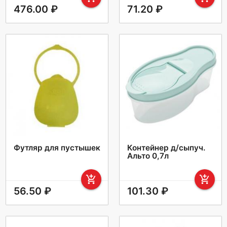
476.00 ₽
71.20 ₽
Футляр для пустышек
Контейнер д/сыпуч.
Альто 0,7л
add_shopping_cart
add_shopping_cart
56.50 ₽
101.30 ₽