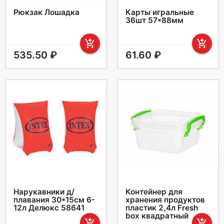
Рюкзак Лошадка
Карты игральные
36шт 57*88мм
add_shopping_cart
add_shopping_cart
535.50 ₽
61.60 ₽
Нарукавники д/
Контейнер для
плавания 30*15см 6-
хранения продуктов
12л Делюкс 58641
пластик 2,4л Fresh
box квадратный
add_shopping_cart
add_shopping_cart