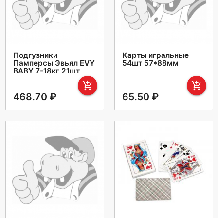
Подгузники
Карты игральные
Памперсы Эвьял EVY
54шт 57*88мм
BABY 7-18кг 21шт
add_shopping_cart
add_shopping_cart
468.70 ₽
65.50 ₽