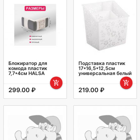
Блокиратор для
Подставка пластик
комода пластик
17*16,5*12,5см
7,7*4см HALSA
универсальная белый
add_shopping_cart
add_shopping_cart
299.00 ₽
219.00 ₽