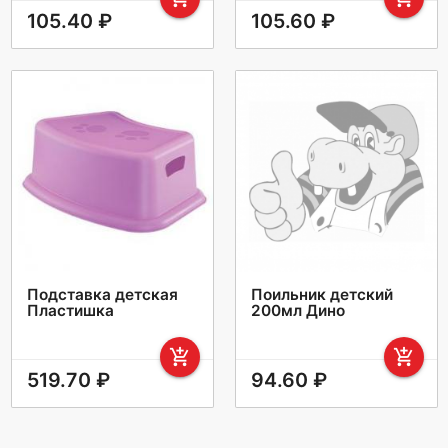
105.40 ₽
105.60 ₽
Подставка детская
Поильник детский
Пластишка
200мл Дино
add_shopping_cart
add_shopping_cart
519.70 ₽
94.60 ₽