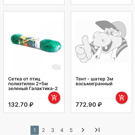
Сетка от птиц
Тент - шатер 3м
полиэтилен 2*5м
восьмигранный
зеленый Галактика-2
add_shopping_cart
add_shopping_cart
132.70 ₽
772.90 ₽
chevron_right
last_page
1
2
3
4
5