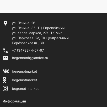
location_on
ул. Ленина, 26
ул. Ленина, 35, ТЦ Европейский
ул. Карла Маркса, 27а, ТК Мир
ул. Парковая, 2е, ТК Центральный
Берёзовское ш., 3В
phone
+7 (34783) 4-67-67
email
begemotnf@yandex.ru
begemotmarket
begemotmarket
begemot_market
Информация