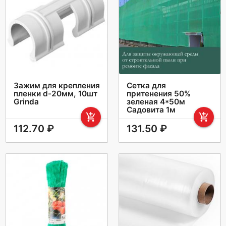
Зажим для крепления
Сетка для
пленки d-20мм, 10шт
притенения 50%
Grinda
зеленая 4*50м
Садовита 1м
add_shopping_cart
add_shopping_cart
112.70 ₽
131.50 ₽