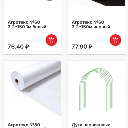
Агротекс №60
Агротекс №60
3,2*150 1м белый
3,2*150м черный
add_shopping_cart
add_shopping_cart
76.40 ₽
77.90 ₽
Агротекс №80
Дуги парниковые