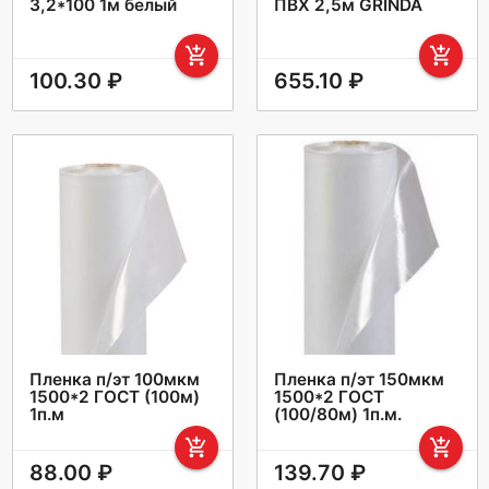
3,2*100 1м белый
ПВХ 2,5м GRINDA
add_shopping_cart
add_shopping_cart
100.30 ₽
655.10 ₽
Пленка п/эт 100мкм
Пленка п/эт 150мкм
1500*2 ГОСТ (100м)
1500*2 ГОСТ
1п.м
(100/80м) 1п.м.
add_shopping_cart
add_shopping_cart
88.00 ₽
139.70 ₽