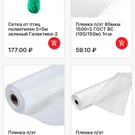
Сетка от птиц
Пленка п/эт 80мкм
полиэтилен 5*5м
1500*2 ГОСТ ВС
зеленый Галактика-2
(100/150м) 1п.м
add_shopping_cart
add_shopping_cart
177.00 ₽
59.10 ₽
Пленка п/эт
Пленка п/эт