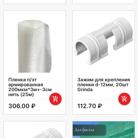
Пленка п/эт
Зажим для крепления
армированная
пленки d-12мм, 20шт
200мкм*3м+-3см
Grinda
нить (25м)
add_shopping_cart
add_shopping_cart
306.00 ₽
112.70 ₽