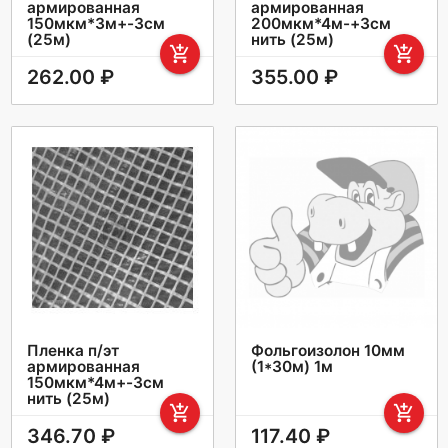
армированная
армированная
150мкм*3м+-3см
200мкм*4м-+3см
(25м)
нить (25м)
add_shopping_cart
add_shopping_cart
262.00 ₽
355.00 ₽
Пленка п/эт
Фольгоизолон 10мм
армированная
(1*30м) 1м
150мкм*4м+-3см
нить (25м)
add_shopping_cart
add_shopping_cart
346.70 ₽
117.40 ₽