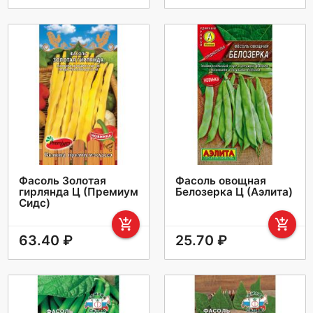
Фасоль Золотая
Фасоль овощная
гирлянда Ц (Премиум
Белозерка Ц (Аэлита)
Сидс)
add_shopping_cart
add_shopping_cart
63.40 ₽
25.70 ₽