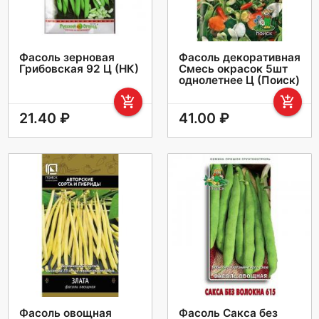
Фасоль зерновая
Фасоль декоративная
Грибовская 92 Ц (НК)
Смесь окрасок 5шт
однолетнее Ц (Поиск)
add_shopping_cart
add_shopping_cart
21.40 ₽
41.00 ₽
Фасоль овощная
Фасоль Сакса без