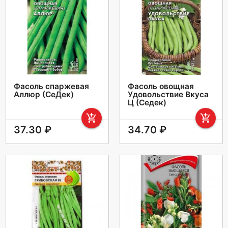
Фасоль спаржевая
Фасоль овощная
Аллюр (СеДек)
Удовольствие Вкуса
Ц (Седек)
add_shopping_cart
add_shopping_cart
37.30 ₽
34.70 ₽