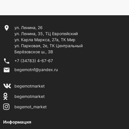
location_on
ул. Ленина, 26
ул. Ленина, 35, ТЦ Европейский
ул. Карла Маркса, 27а, ТК Мир
ул. Парковая, 2е, ТК Центральный
Берёзовское ш., 3В
phone
+7 (34783) 4-67-67
email
begemotnf@yandex.ru
begemotmarket
begemotmarket
begemot_market
Информация