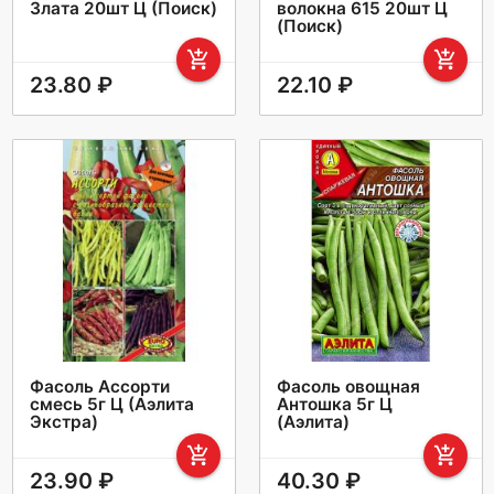
Злата 20шт Ц (Поиск)
волокна 615 20шт Ц
(Поиск)
add_shopping_cart
add_shopping_cart
23.80 ₽
22.10 ₽
Фасоль Ассорти
Фасоль овощная
смесь 5г Ц (Аэлита
Антошка 5г Ц
Экстра)
(Аэлита)
add_shopping_cart
add_shopping_cart
23.90 ₽
40.30 ₽