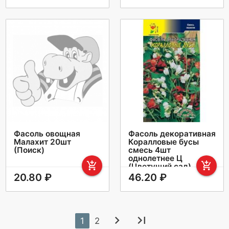
Фасоль овощная
Фасоль декоративная
Малахит 20шт
Коралловые бусы
(Поиск)
смесь 4шт
однолетнее Ц
add_shopping_cart
add_shopping_cart
(Цветущий сад)
20.80 ₽
46.20 ₽
chevron_right
last_page
1
2