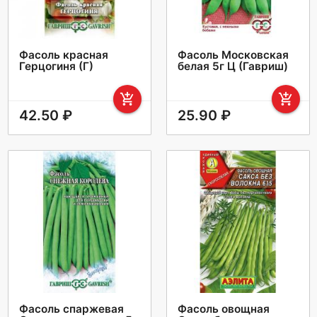
Фасоль красная
Фасоль Московская
Герцогиня (Г)
белая 5г Ц (Гавриш)
add_shopping_cart
add_shopping_cart
42.50 ₽
25.90 ₽
Фасоль спаржевая
Фасоль овощная