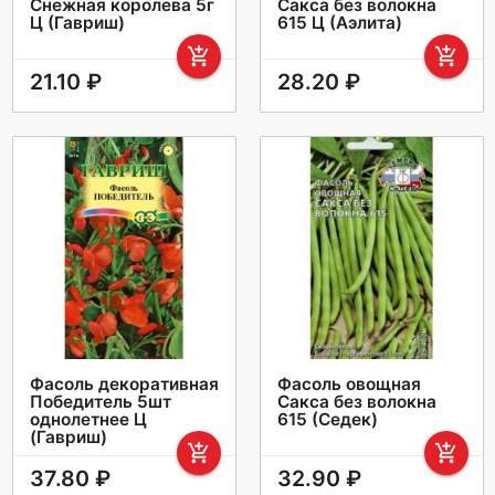
Снежная королева 5г
Сакса без волокна
Ц (Гавриш)
615 Ц (Аэлита)
add_shopping_cart
add_shopping_cart
21.10 ₽
28.20 ₽
Фасоль декоративная
Фасоль овощная
Победитель 5шт
Сакса без волокна
однолетнее Ц
615 (Седек)
(Гавриш)
add_shopping_cart
add_shopping_cart
37.80 ₽
32.90 ₽