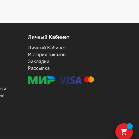
Личный Кабинет
Личный Кабинет
История заказов
Закладки
Рассылка
сти
ие
0
shopping_cart