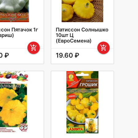
сон Пятачок 1г
Патиссон Солнышко
авриш)
10шт Ц
(ЕвроСемена)
add_shopping_cart
add_shopping_cart
0 ₽
19.60 ₽