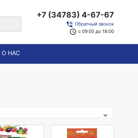
+7 (34783) 4-67-67
close
phone_in_talk
Обратный звонок
access_time
с 09:00 до 18:00
О НАС