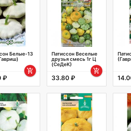
сон Белые-13
Патиссон Веселые
Патис
(Гавриш)
друзья смесь 1г Ц
(Гав
(СеДеК)
add_shopping_cart
add_shopping_cart
0 ₽
33.80 ₽
14.0