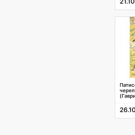
21.10
Патис
череп
(Гавр
26.1