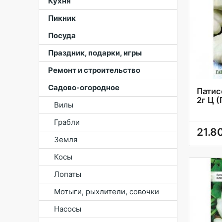
Кухня
Пикник
Посуда
Праздник, подарки, игры
Ремонт и строительство
Садово-огородное
Патис
2г Ц 
Вилы
Грабли
21.8
Земля
Косы
Лопаты
Мотыги, рыхлители, совочки
Насосы