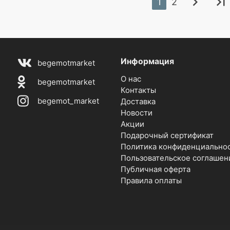
chevron_right
last_page
1
2
Информация
begemotmarket
О нас
begemotmarket
Контакты
begemot_market
Доставка
Новости
Акции
Подарочный сертификат
Политика конфиденциально
Пользовательское соглашен
Публичная оферта
Правила оплаты