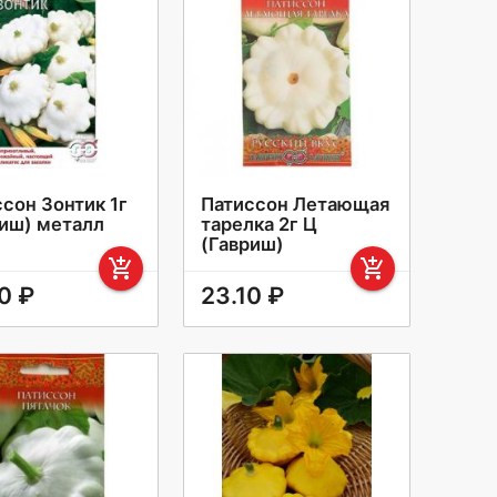
сон Зонтик 1г
Патиссон Летающая
риш) металл
тарелка 2г Ц
(Гавриш)
add_shopping_cart
add_shopping_cart
0 ₽
23.10 ₽