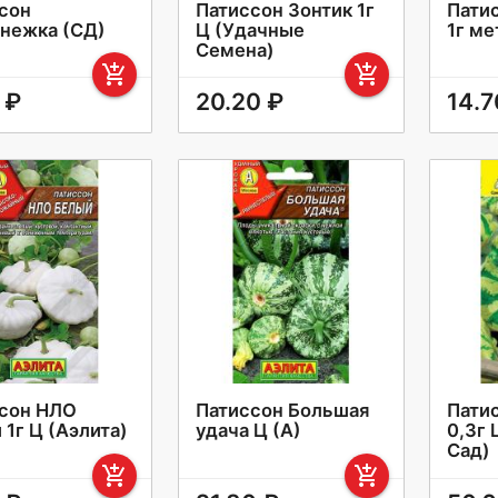
сон
Патиссон Зонтик 1г
Пати
нежка (СД)
Ц (Удачные
1г ме
Семена)
add_shopping_cart
add_shopping_cart
 ₽
20.20 ₽
14.7
сон НЛО
Патиссон Большая
Пати
 1г Ц (Аэлита)
удача Ц (А)
0,3г
Сад)
add_shopping_cart
add_shopping_cart