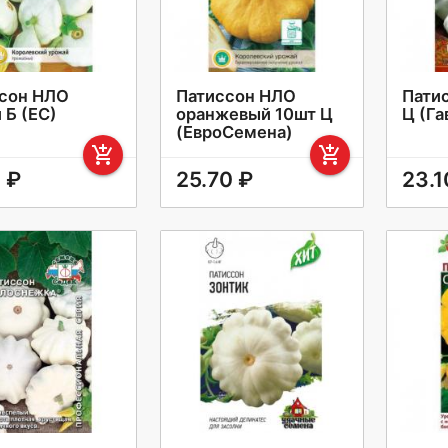
сон НЛО
Патиссон НЛО
Патис
 Б (ЕС)
оранжевый 10шт Ц
Ц (Г
(ЕвроСемена)
add_shopping_cart
add_shopping_cart
0 ₽
25.70 ₽
23.1