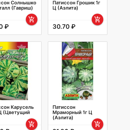
ссон Солнышко
Патиссон Грошик 1г
талл (Гавриш)
Ц (Аэлита)
add_shopping_cart
add_shopping_cart
0 ₽
30.70 ₽
ссон Карусель
Патиссон
 Ц (Цветущий
Мраморный 1г Ц
(Аэлита)
add_shopping_cart
add_shopping_cart