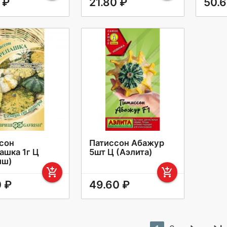
 ₽
21.80 ₽
50.6
сон
Патиссон Абажур
ашка 1г Ц
5шт Ц (Аэлита)
иш)
add_shopping_cart
add_shopping_cart
0 ₽
49.60 ₽