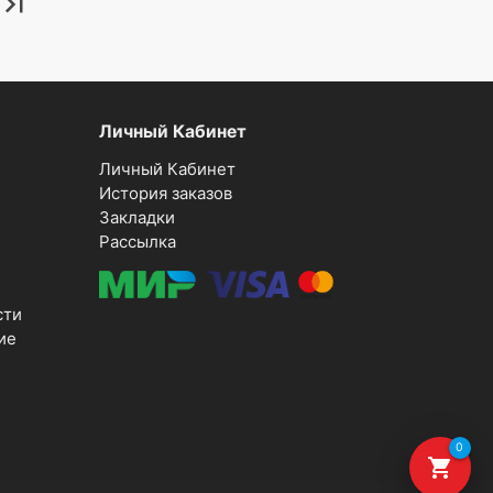
last_page
Личный Кабинет
Личный Кабинет
История заказов
Закладки
Рассылка
сти
ие
0
shopping_cart