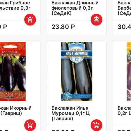
жан Грибное
Баклажан Длинный
Бакл
льствие 0,3г
фиолетовый 0,3г
Барб
(СеДеК)
(СеД
add_shopping_cart
add_shopping_cart
0 ₽
23.80 ₽
30.
жан Икорный
Баклажан Илья
Бакл
 (Гавриш)
Муромец 0,1г Ц
0,2г 
(Гавриш)
add_shopping_cart
add_shopping_cart