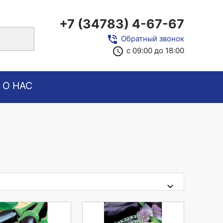
+7 (34783) 4-67-67
close
phone_in_talk
Обратный звонок
access_time
с 09:00 до 18:00
О НАС