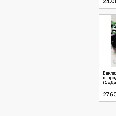
24.0
Бакла
огоро
(СеДе
27.6