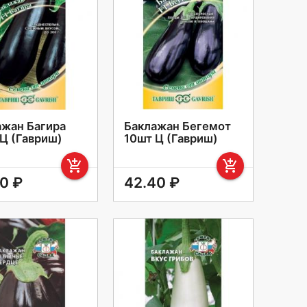
ажан Багира
Баклажан Бегемот
 Ц (Гавриш)
10шт Ц (Гавриш)
add_shopping_cart
add_shopping_cart
0 ₽
42.40 ₽