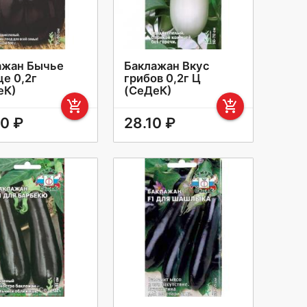
ажан Бычье
Баклажан Вкус
е 0,2г
грибов 0,2г Ц
еК)
(СеДеК)
add_shopping_cart
add_shopping_cart
90 ₽
28.10 ₽