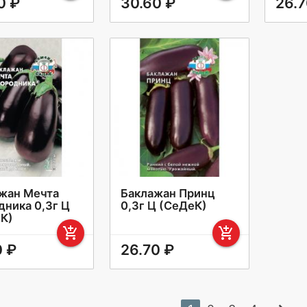
0 ₽
30.60 ₽
26.7
жан Мечта
Баклажан Принц
дника 0,3г Ц
0,3г Ц (СеДеК)
К)
add_shopping_cart
add_shopping_cart
0 ₽
26.70 ₽