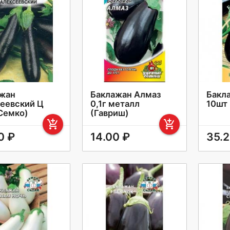
жан
Баклажан Алмаз
Бакл
еевский Ц
0,1г металл
10шт
(Семко)
(Гавриш)
add_shopping_cart
add_shopping_cart
0 ₽
14.00 ₽
35.2