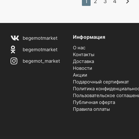
chevron_right
1
2
3
4
Информация
begemotmarket
О нас
begemotmarket
Контакты
begemot_market
Доставка
Новости
Акции
Подарочный сертификат
Политика конфиденциально
Пользовательское соглашен
Публичная оферта
Правила оплаты