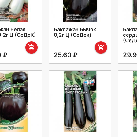
жан Белая
Баклажан Бычок
Бакл
0,2г Ц (СеДеК)
0,2г Ц (СеДек)
сердц
(СеД
add_shopping_cart
add_shopping_cart
0 ₽
25.60 ₽
29.