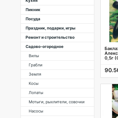
Кухня
Пикник
Посуда
Праздник, подарки, игры
Ремонт и строительство
Садово-огородное
Бакла
Алекс
Вилы
0,5г 
Грабли
90.5
Земля
Косы
Лопаты
Мотыги, рыхлители, совочки
Насосы