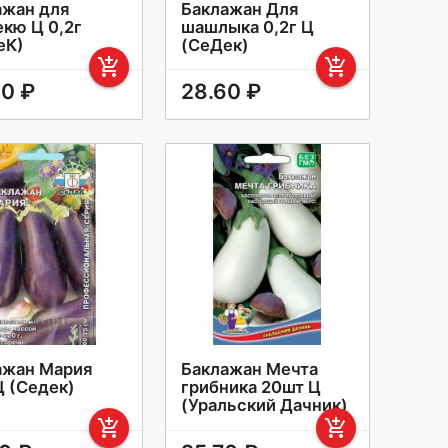
ажан для
Баклажан Для
екю Ц 0,2г
шашлыка 0,2г Ц
еК)
(СеДек)
add_shopping_cart
add_shopping_cart
40 ₽
28.60 ₽
ажан Мария
Баклажан Мечта
Ц (Седек)
грибника 20шт Ц
(Уральский Дачник)
add_shopping_cart
add_shopping_cart