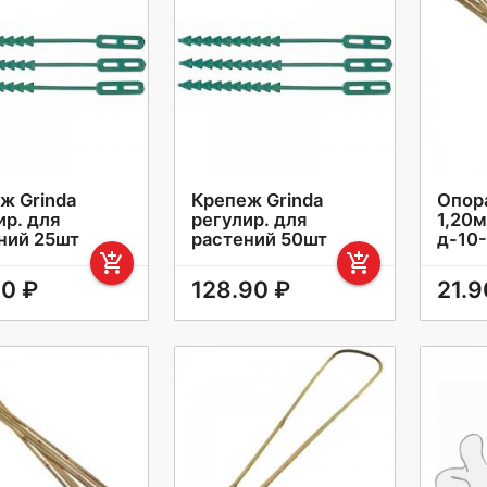
ж Grinda
Крепеж Grinda
Опор
ир. для
регулир. для
1,20
ний 25шт
растений 50шт
д-10
add_shopping_cart
add_shopping_cart
20 ₽
128.90 ₽
21.9