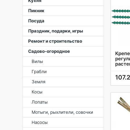
Кухня
Пикник
Посуда
Праздник, подарки, игры
Ремонт и строительство
Садово-огородное
Крепе
регул
Вилы
расте
Грабли
107.
Земля
Косы
Лопаты
Мотыги, рыхлители, совочки
Насосы