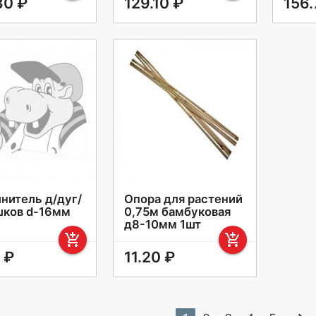
30 ₽
129.10 ₽
156.
нитель д/дуг/
Опора для растений
ков d-16мм
0,75м бамбуковая
д8-10мм 1шт
add_shopping_cart
add_shopping_cart
 ₽
11.20 ₽