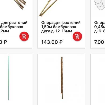
 для растений
Опора для растений
Опор
 бамбуковая
1,50м бамбуковая
0,45
12мм
дуга д-12-16мм
д-6-
add_shopping_cart
add_shopping_cart
0 ₽
143.00 ₽
7.00