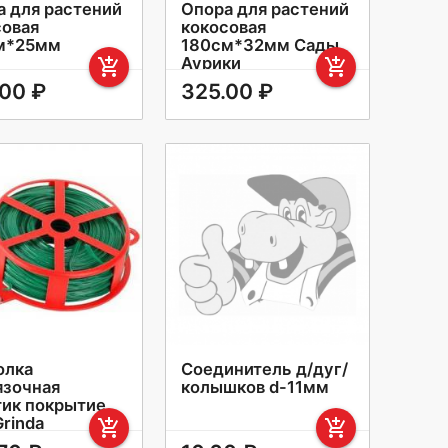
а для растений
Опора для растений
совая
кокосовая
м*25мм
180см*32мм Сады
Аурики
add_shopping_cart
add_shopping_cart
.00 ₽
325.00 ₽
олка
Соединитель д/дуг/
язочная
колышков d-11мм
тик покрытие
rinda
add_shopping_cart
add_shopping_cart