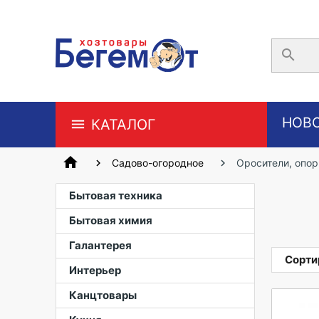
search
НОВ
КАТАЛОГ
home
Садово-огородное
Оросители, опо
Бытовая техника
Бытовая химия
Галантерея
Сорти
Интерьер
Канцтовары