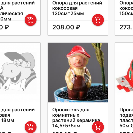
 для растений
Опора для растений
Опор
DA
кокосовая
коко
лическая
120см*25мм
150с
10мм
add_shopping_cart
add_shopping_cart
0 ₽
208.00 ₽
273
 для растений
Ороситель для
Пров
овая
комнатных
подв
*18мм
растений керамика
плас
14,5*5*5см
50м G
add_shopping_cart
add_shopping_cart