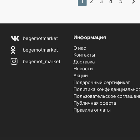
chevron_right
1
2
3
4
5
Информация
begemotmarket
О нас
begemotmarket
Контакты
begemot_market
Доставка
Новости
Акции
Подарочный сертификат
Политика конфиденциально
Пользовательское соглашен
Публичная оферта
Правила оплаты