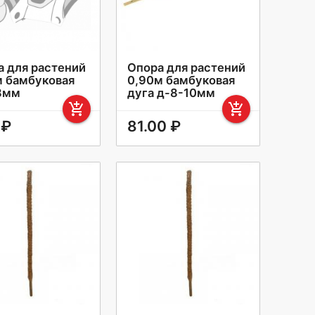
а для растений
Опора для растений
м бамбуковая
0,90м бамбуковая
8мм
дуга д-8-10мм
add_shopping_cart
add_shopping_cart
 ₽
81.00 ₽