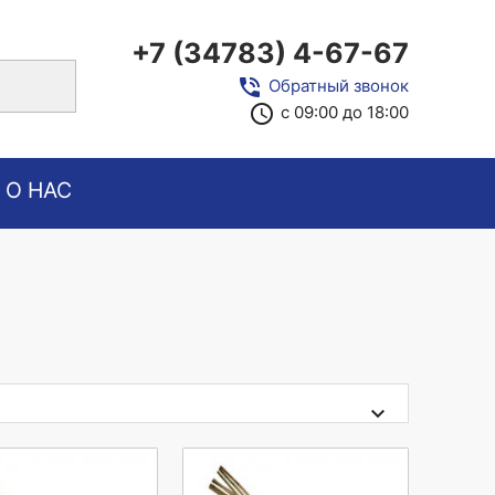
+7 (34783) 4-67-67
close
phone_in_talk
Обратный звонок
access_time
с 09:00 до 18:00
О НАС