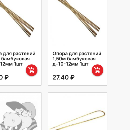
а для растений
Опора для растений
м бамбуковая
1,50м бамбуковая
-12мм 1шт
д-10-12мм 1шт
add_shopping_cart
add_shopping_cart
0 ₽
27.40 ₽