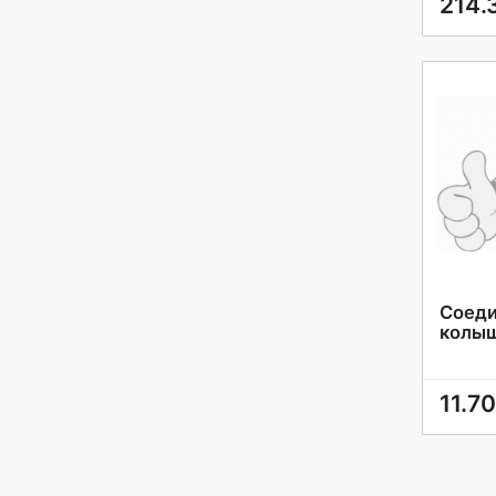
214.
Соеди
колыш
11.70