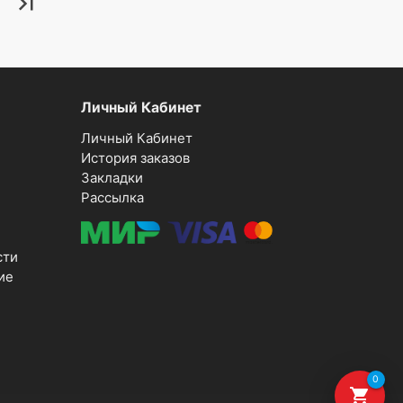
last_page
Личный Кабинет
Личный Кабинет
История заказов
Закладки
Рассылка
сти
ие
0
shopping_cart