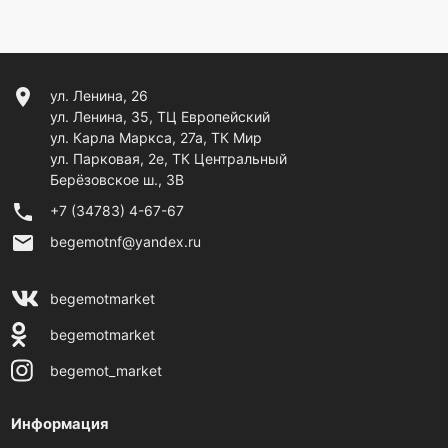
location_on
ул. Ленина, 26
ул. Ленина, 35, ТЦ Европейский
ул. Карла Маркса, 27а, ТК Мир
ул. Парковая, 2е, ТК Центральный
Берёзовское ш., 3В
phone
+7 (34783) 4-67-67
email
begemotnf@yandex.ru
begemotmarket
begemotmarket
begemot_market
Информация