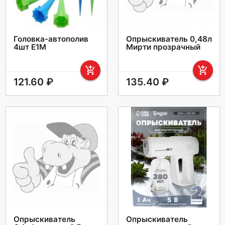
Головка-автополив
Опрыскиватель 0,48л
4шт E1M
Мирти прозрачный
add_shopping_cart
add_shopping_cart
121.60 ₽
135.40 ₽
Опрыскиватель
Опрыскиватель