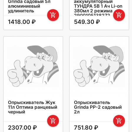
Grinda садовый 5л
аккумуляторный
алюминиевый
ТУНДРА 5В 1 Ач Li-on
удлинитель
380мл 2 режима
add_shopping_cart
add_shopping_cart
2900105138272
1418.00 ₽
549.30 ₽
Опрыскиватель Жук
Опрыскиватель
11л Оптима ранцевый
Grinda PP-2 садовый
черный
2л
add_shopping_cart
add_shopping_cart
2307.00 ₽
751.80 ₽