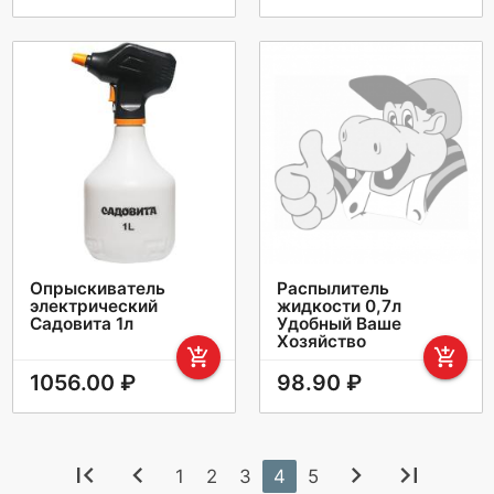
Опрыскиватель
Распылитель
электрический
жидкости 0,7л
Садовита 1л
Удобный Ваше
Хозяйство
add_shopping_cart
add_shopping_cart
1056.00 ₽
98.90 ₽
first_page
chevron_left
chevron_right
last_page
1
2
3
4
5