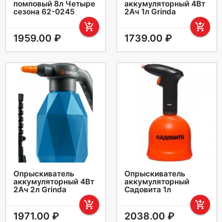
помповый 8л Четыре
аккумуляторный 4Вт
сезона 62-0245
2Ач 1л Grinda
add_shopping_cart
add_shopping_cart
1959.00 ₽
1739.00 ₽
Опрыскиватель
Опрыскиватель
аккумуляторный 4Вт
аккумуляторный
2Ач 2л Grinda
Садовита 1л
add_shopping_cart
add_shopping_cart
1971.00 ₽
2038.00 ₽