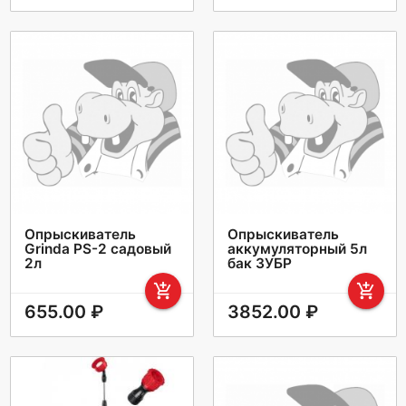
Опрыскиватель
Опрыскиватель
Grinda PS-2 садовый
аккумуляторный 5л
2л
бак ЗУБР
add_shopping_cart
add_shopping_cart
655.00 ₽
3852.00 ₽