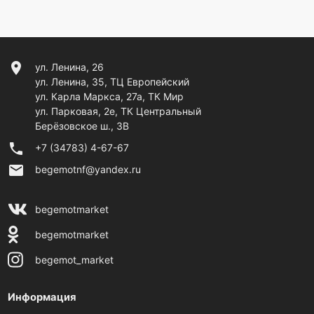
location_on
ул. Ленина, 26
ул. Ленина, 35, ТЦ Европейский
ул. Карла Маркса, 27а, ТК Мир
ул. Парковая, 2е, ТК Центральный
Берёзовское ш., 3В
phone
+7 (34783) 4-67-67
email
begemotnf@yandex.ru
begemotmarket
begemotmarket
begemot_market
Информация