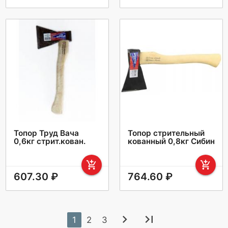
Топор Труд Вача
Топор стрительный
0,6кг стрит.кован.
кованный 0,8кг Сибин
add_shopping_cart
add_shopping_cart
607.30 ₽
764.60 ₽
chevron_right
last_page
1
2
3