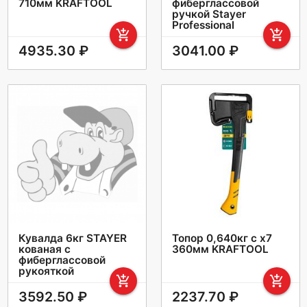
710мм KRAFTOOL
фиберглассовой
ручкой Stayer
Professional
add_shopping_cart
add_shopping_cart
4935.30 ₽
3041.00 ₽
Кувалда 6кг STAYER
Топор 0,640кг с х7
кованая с
360мм KRAFTOOL
фиберглассовой
рукояткой
add_shopping_cart
add_shopping_cart
3592.50 ₽
2237.70 ₽