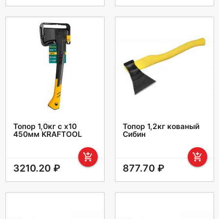
Топор 1,0кг с х10
Топор 1,2кг кованый
450мм KRAFTOOL
Сибин
add_shopping_cart
add_shopping_cart
3210.20 ₽
877.70 ₽