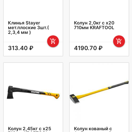
Клинья Stayer
Колун 2,0кг с х20
мет.плоские 3шт.(
710мм KRAFTOOL
2,3,4 мм )
add_shopping_cart
add_shopping_cart
313.40 ₽
4190.70 ₽
Колун 2,45кг с х25
Колун кованый с