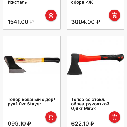
Ижсталь
сборе ИЖ
add_shopping_cart
add_shopping_cart
1541.00 ₽
3004.00 ₽
Топор кованый с дер/
Топор со стекл.
рук1,0кг Stayer
обрез. рукояткой
0,6кг Mirax
add_shopping_cart
add_shopping_cart
999.10 ₽
622.10 ₽