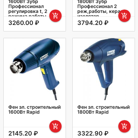
1600Вт Зубр
1800Вт Зубр
Профессионал
Профессионал 2
регулировка t, 2
реж,работы, керам
add_shopping_cart
add_shopping_cart
режима работы,
изолятор
керам изолятор
3260.00 ₽
3794.20 ₽
Фен эл. строительный
Фен эл. строительный
1600Вт Rapid
1800Вт Rapid
add_shopping_cart
add_shopping_cart
2145.20 ₽
3322.90 ₽