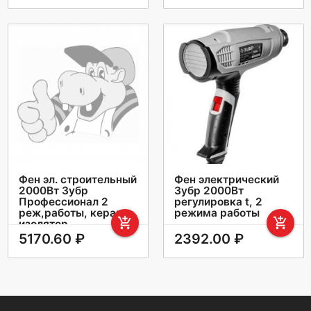
Фен эл. строительный
Фен электрический
2000Вт Зубр
Зубр 2000Вт
Профессионал 2
регулировка t, 2
реж,работы, керам
режима работы
add_shopping_cart
add_shopping_cart
изолятор
5170.60 ₽
2392.00 ₽