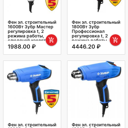
Фен эл. строительный
Фен эл. строительный
1600Вт Зубр Мастер
1800Вт Зубр
регулировка t, 2
Профессионал
режима работы,
регулировка t, 2
add_shopping_cart
add_shopping_cart
слюдяной изолятор
режима работы,
керам изолятор кейс
1988.00 ₽
4446.20 ₽
Фен эл. строительный
Фен эл. строительный