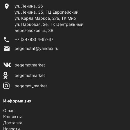
location_on
ул. Ленина, 26
ул. Ленина, 35, ТЦ Европейский
ул. Карла Маркса, 27а, ТК Мир
ул. Парковая, 2е, ТК Центральный
Берёзовское ш., 3В
phone
+7 (34783) 4-67-67
email
begemotnf@yandex.ru
begemotmarket
begemotmarket
begemot_market
Информация
О нас
Контакты
Доставка
Новости