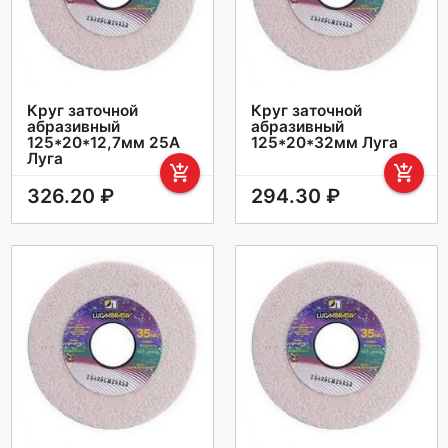
Круг заточной
Круг заточной
абразивный
абразивный
125*20*12,7мм 25А
125*20*32мм Луга
Луга
add_shopping_cart
add_shopping_cart
326.20 ₽
294.30 ₽