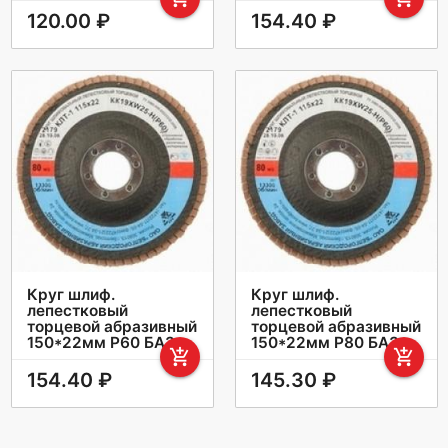
120.00 ₽
154.40 ₽
Круг шлиф.
Круг шлиф.
лепестковый
лепестковый
торцевой абразивный
торцевой абразивный
150*22мм Р60 БАЗ
150*22мм Р80 БАЗ
add_shopping_cart
add_shopping_cart
154.40 ₽
145.30 ₽