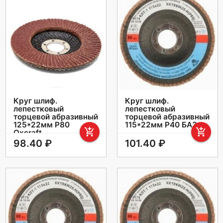
Круг шлиф.
Круг шлиф.
лепестковый
лепестковый
торцевой абразивный
торцевой абразивный
125*22мм Р80
115*22мм Р40 БАЗ
add_shopping_cart
add_shopping_cart
Oxcraft
98.40 ₽
101.40 ₽