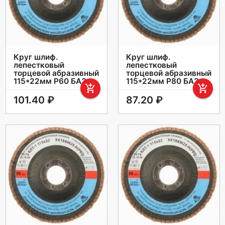
Круг шлиф.
Круг шлиф.
лепестковый
лепестковый
торцевой абразивный
торцевой абразивный
115*22мм Р60 БАЗ
115*22мм Р80 БАЗ
add_shopping_cart
add_shopping_cart
101.40 ₽
87.20 ₽