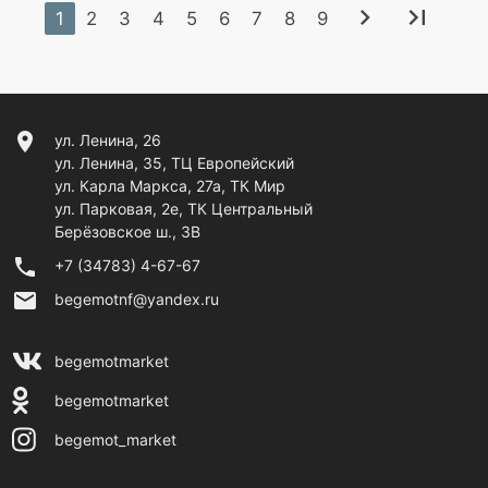
chevron_right
last_page
1
2
3
4
5
6
7
8
9
location_on
ул. Ленина, 26
ул. Ленина, 35, ТЦ Европейский
ул. Карла Маркса, 27а, ТК Мир
ул. Парковая, 2е, ТК Центральный
Берёзовское ш., 3В
phone
+7 (34783) 4-67-67
email
begemotnf@yandex.ru
begemotmarket
begemotmarket
begemot_market