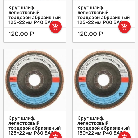
Круг шлиф.
Круг шлиф.
лепестковый
лепестковый
торцевой абразивный
торцевой абразивный
125*22мм Р40 БАЗ
125*22мм Р60 БАЗ
add_shopping_cart
add_shopping_cart
120.00 ₽
120.00 ₽
Круг шлиф.
Круг шлиф.
лепестковый
лепестковый
торцевой абразивный
торцевой абразивный
125*22мм Р80 БАЗ
150*22мм Р40 БАЗ
add_shopping_cart
add_shopping_cart