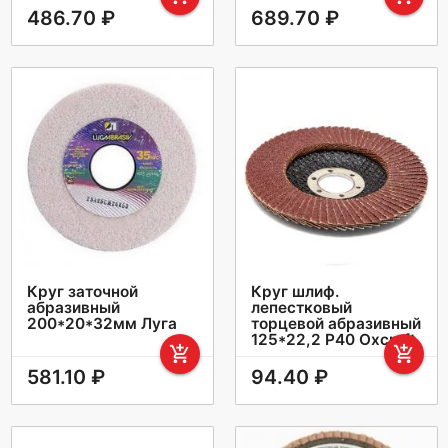
486.70 ₽
689.70 ₽
Круг заточной
Круг шлиф.
абразивный
лепестковый
200*20*32мм Луга
торцевой абразивный
125*22,2 Р40 Oxcraft
add_shopping_cart
add_shopping_cart
581.10 ₽
94.40 ₽