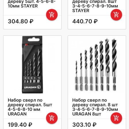
дереву 5шт. 4-5-6-8-
дереву спирал. 8шт
10мм STAYER
3-4-5-6-7-8-9-10мм
STAYER
add_shopping_cart
add_shopping_cart
304.80 ₽
440.70 ₽
Набор сверл по
Набор сверл по
дереву спирал. 5шт
дереву спирал. 8 шт
4-5-6-8-10 мм
3-4-5-6-7-8-9-10мм
URAGAN
URAGAN 8шт
add_shopping_cart
add_shopping_cart
199.40 ₽
303.10 ₽