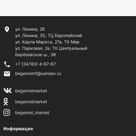
location_on
ул. Ленина, 26
ул. Ленина, 35, ТЦ Европейский
ул. Карла Маркса, 27а, ТК Мир
ул. Парковая, 2е, ТК Центральный
Берёзовское ш., 3В
phone
+7 (34783) 4-67-67
email
begemotnf@yandex.ru
begemotmarket
begemotmarket
begemot_market
Информация