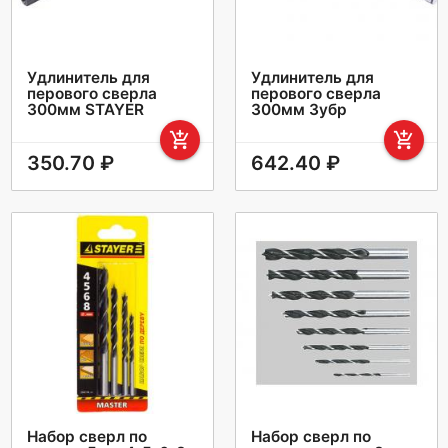
Удлинитель для
Удлинитель для
перового сверла
перового сверла
300мм STAYER
300мм Зубр
add_shopping_cart
add_shopping_cart
350.70 ₽
642.40 ₽
Набор сверл по
Набор сверл по