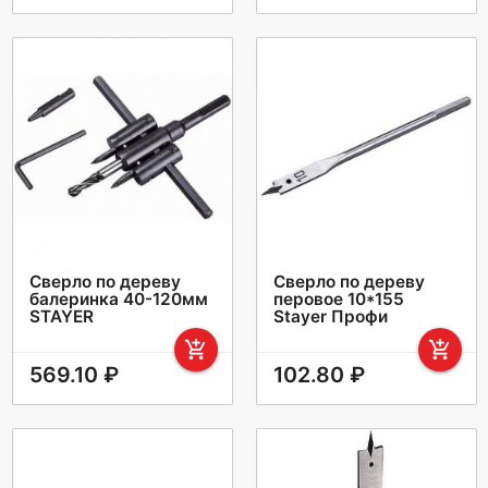
Сверло по дереву
Сверло по дереву
балеринка 40-120мм
перовое 10*155
STAYER
Stayer Профи
add_shopping_cart
add_shopping_cart
569.10 ₽
102.80 ₽