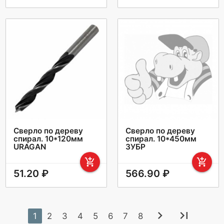
Сверло по дереву
Сверло по дереву
спирал. 10*120мм
спирал. 10*450мм
URAGAN
ЗУБР
add_shopping_cart
add_shopping_cart
51.20 ₽
566.90 ₽
chevron_right
last_page
1
2
3
4
5
6
7
8