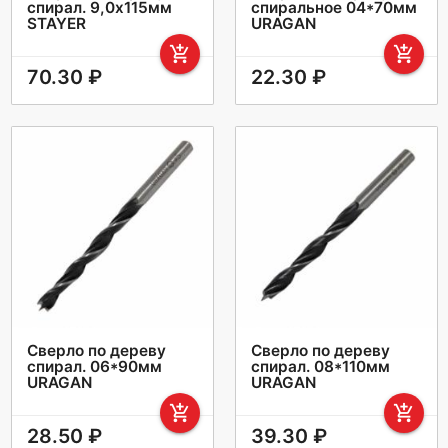
спирал. 9,0x115мм
спиральное 04*70мм
STAYER
URAGAN
add_shopping_cart
add_shopping_cart
70.30 ₽
22.30 ₽
Сверло по дереву
Сверло по дереву
спирал. 06*90мм
спирал. 08*110мм
URAGAN
URAGAN
add_shopping_cart
add_shopping_cart
28.50 ₽
39.30 ₽