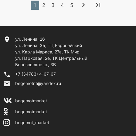
chevron_right
last_page
1
2
3
4
5
location_on
ул. Ленина, 26
ул. Ленина, 35, ТЦ Европейский
ул. Карла Маркса, 27а, ТК Мир
ул. Парковая, 2е, ТК Центральный
Берёзовское ш., 3В
phone
+7 (34783) 4-67-67
email
begemotnf@yandex.ru
begemotmarket
begemotmarket
begemot_market