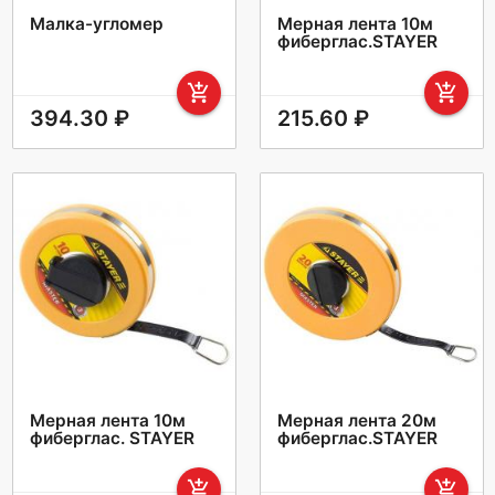
Малка-угломер
Мерная лента 10м
фиберглас.STAYER
add_shopping_cart
add_shopping_cart
394.30 ₽
215.60 ₽
Мерная лента 10м
Мерная лента 20м
фиберглас. STAYER
фиберглас.STAYER
add_shopping_cart
add_shopping_cart