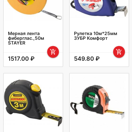
Мерная лента
Рулетка 10м*25мм
фиберглас.,50м
ЗУБР Комфорт
STAYER
add_shopping_cart
add_shopping_cart
1517.00 ₽
549.80 ₽