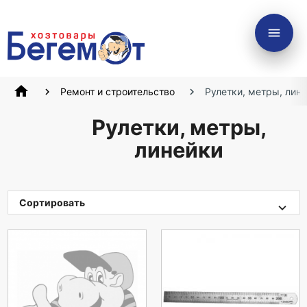
menu
home
Ремонт и строительство
Рулетки, метры, лин
Рулетки, метры,
линейки
Сортировать