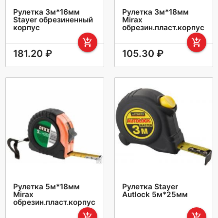
Рулетка 3м*16мм
Рулетка 3м*18мм
Stayer обрезиненный
Mirax
корпус
обрезин.пласт.корпус
add_shopping_cart
add_shopping_cart
181.20 ₽
105.30 ₽
Рулетка 5м*18мм
Рулетка Stayer
Mirax
Autlock 5м*25мм
обрезин.пласт.корпус
add_shopping_cart
add_shopping_cart