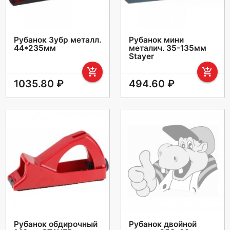
Рубанок Зубр металл.
Рубанок мини
44*235мм
металич. 35-135мм
Stayer
add_shopping_cart
add_shopping_cart
1035.80 ₽
494.60 ₽
Рубанок обдирочный
Рубанок двойной