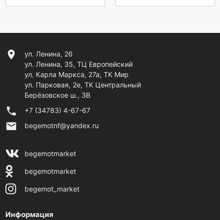
location_on
ул. Ленина, 26
ул. Ленина, 35, ТЦ Европейский
ул. Карла Маркса, 27а, ТК Мир
ул. Парковая, 2е, ТК Центральный
Берёзовское ш., 3В
phone
+7 (34783) 4-67-67
email
begemotnf@yandex.ru
begemotmarket
begemotmarket
begemot_market
Информация