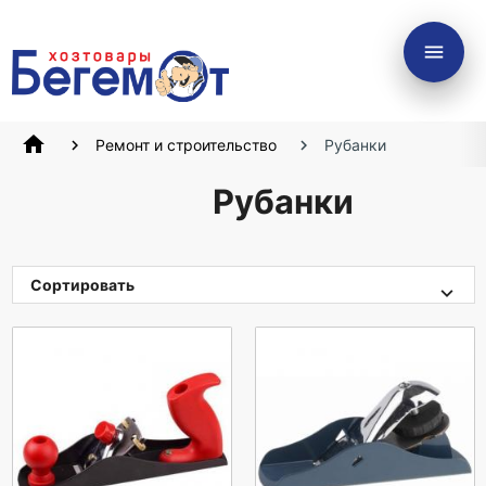
menu
home
Ремонт и строительство
Рубанки
Рубанки
Сортировать