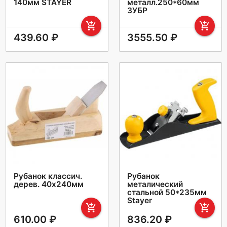
140мм STAYER
металл.250*60мм
ЗУБР
add_shopping_cart
add_shopping_cart
439.60 ₽
3555.50 ₽
Рубанок классич.
Рубанок
дерев. 40х240мм
металический
стальной 50*235мм
Stayer
add_shopping_cart
add_shopping_cart
610.00 ₽
836.20 ₽