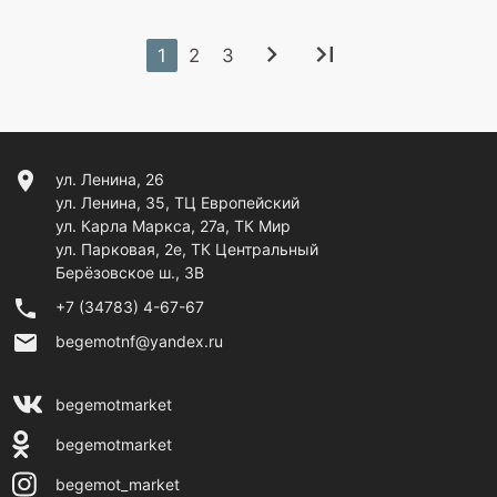
chevron_right
last_page
1
2
3
location_on
ул. Ленина, 26
ул. Ленина, 35, ТЦ Европейский
ул. Карла Маркса, 27а, ТК Мир
ул. Парковая, 2е, ТК Центральный
Берёзовское ш., 3В
phone
+7 (34783) 4-67-67
email
begemotnf@yandex.ru
begemotmarket
begemotmarket
begemot_market