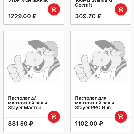
ЗУБР Монтажник
160мм Standard
Oxcraft
add_shopping_cart
add_shopping_cart
1229.60 ₽
369.70 ₽
Пистолет д/
Пистолет для
монтажной пены
монтажной пены
Stayer Мастер
Stayer PRO Gun
add_shopping_cart
add_shopping_cart
881.50 ₽
1102.00 ₽