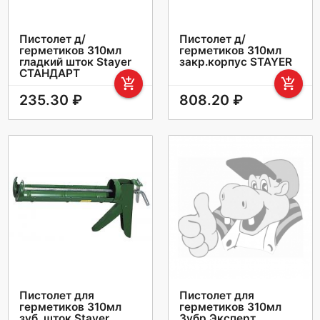
Пистолет д/
Пистолет д/
герметиков 310мл
герметиков 310мл
гладкий шток Stayer
закр.корпус STAYER
СТАНДАРT
add_shopping_cart
add_shopping_cart
235.30 ₽
808.20 ₽
Пистолет для
Пистолет для
герметиков 310мл
герметиков 310мл
зуб. шток Stayer
Зубр Эксперт