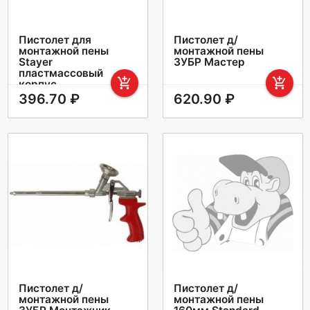
Пистолет для
Пистолет д/
монтажной пены
монтажной пены
Stayer
ЗУБР Мастер
пластмассовый
add_shopping_cart
add_shopping_cart
корпус
396.70 ₽
620.90 ₽
Пистолет д/
Пистолет д/
монтажной пены
монтажной пены