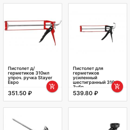
Пистолет д/
Пистолет для
герметиков 310мл
герметиков
упроч. ручка Stayer
усиленный
Евро
шестигранный 310мл
add_shopping_cart
add_shopping_cart
Зубр
351.50 ₽
539.80 ₽