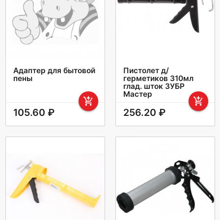
Адаптер для бытовой
Пистолет д/
пены
герметиков 310мл
глад. шток ЗУБР
Мастер
add_shopping_cart
add_shopping_cart
105.60 ₽
256.20 ₽