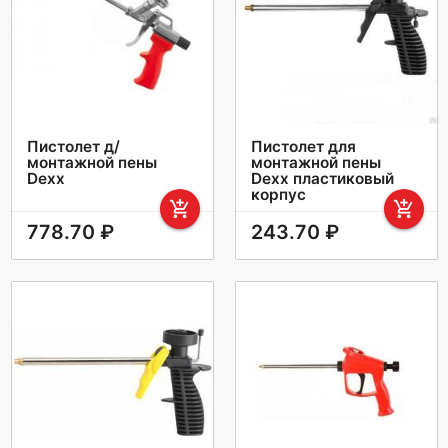
Пистолет д/
Пистолет для
монтажной пены
монтажной пены
Dexx
Dexx пластиковый
корпус
add_shopping_cart
add_shopping_cart
778.70 ₽
243.70 ₽