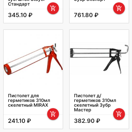
Стандарт
add_shopping_cart
add_shopping_cart
345.10 ₽
761.80 ₽
Пистолет для
Пистолет д/
герметиков 310мл
герметиков 310мл
скелетный MIRAX
скелетный Зубр
Мастер
add_shopping_cart
add_shopping_cart
241.10 ₽
382.90 ₽