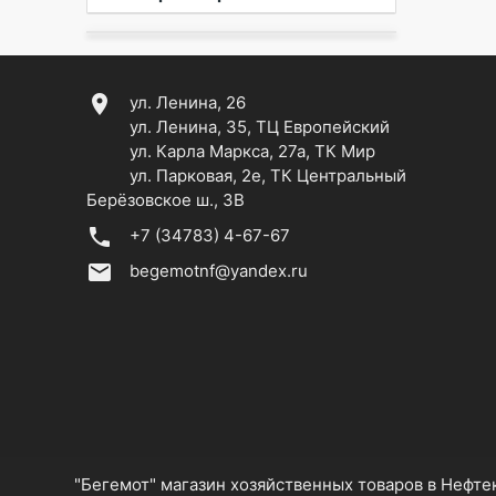
location_on
ул. Ленина, 26
ул. Ленина, 35, ТЦ Европейский
ул. Карла Маркса, 27а, ТК Мир
ул. Парковая, 2е, ТК Центральный
Берёзовское ш., 3В
phone
+7 (34783) 4-67-67
email
begemotnf@yandex.ru
"Бегемот" магазин хозяйственных товаров в Нефт