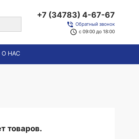
+7 (34783) 4-67-67
close
phone_in_talk
Обратный звонок
access_time
с 09:00 до 18:00
О НАС
ет товаров.