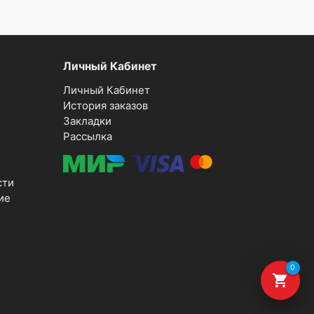
Личный Кабинет
Личный Кабинет
История заказов
Закладки
Рассылка
сти
ие
0
shopping_cart