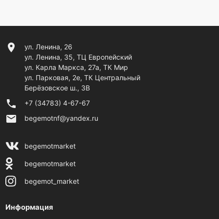
location_on
ул. Ленина, 26
ул. Ленина, 35, ТЦ Европейский
ул. Карла Маркса, 27а, ТК Мир
ул. Парковая, 2е, ТК Центральный
Берёзовское ш., 3В
phone
+7 (34783) 4-67-67
email
begemotnf@yandex.ru
begemotmarket
begemotmarket
begemot_market
Информация