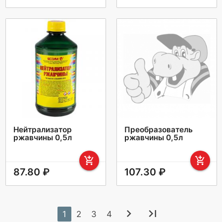
Нейтрализатор
Преобразователь
ржавчины 0,5л
ржавчины 0,5л
add_shopping_cart
add_shopping_cart
87.80 ₽
107.30 ₽
chevron_right
last_page
1
2
3
4