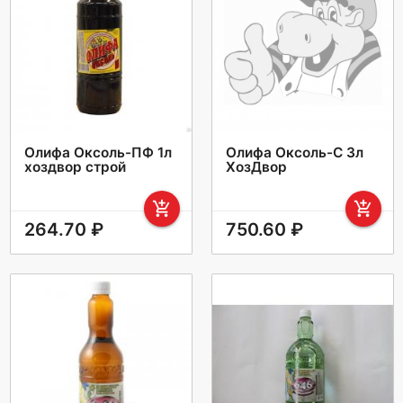
Олифа Оксоль-ПФ 1л
Олифа Оксоль-С 3л
хоздвор строй
ХозДвор
add_shopping_cart
add_shopping_cart
264.70 ₽
750.60 ₽