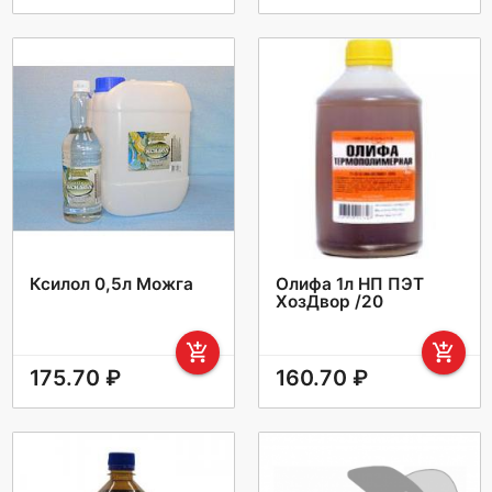
Ксилол 0,5л Можга
Олифа 1л НП ПЭТ
ХозДвор /20
add_shopping_cart
add_shopping_cart
175.70 ₽
160.70 ₽