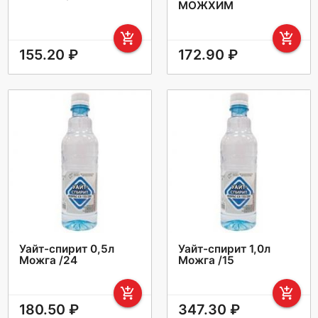
МОЖХИМ
add_shopping_cart
add_shopping_cart
155.20 ₽
172.90 ₽
Уайт-спирит 0,5л
Уайт-спирит 1,0л
Можга /24
Можга /15
add_shopping_cart
add_shopping_cart
180.50 ₽
347.30 ₽