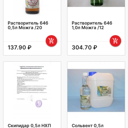
Растворитель 646
Растворитель 646
0,5л Можга /20
1,0л Можга /12
add_shopping_cart
add_shopping_cart
137.90 ₽
304.70 ₽
Скипидар 0,5л НХП
Сольвент 0,5л