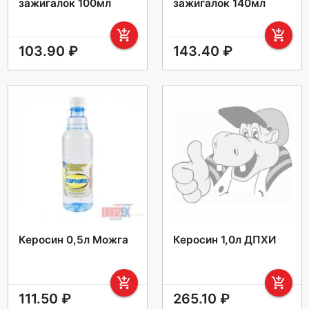
зажигалок 100мл
зажигалок 140мл
add_shopping_cart
add_shopping_cart
103.90 ₽
143.40 ₽
Керосин 0,5л Можга
Керосин 1,0л ДПХИ
add_shopping_cart
add_shopping_cart
111.50 ₽
265.10 ₽