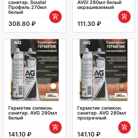
санитар. Soudal
AVGl 280мл белый
Профиль 270мл
окрашиваемый
белый
add_shopping_cart
add_shopping_cart
308.80 ₽
111.30 ₽
Герметик силикон.
Герметик силикон.
санитар. AVG 280мл
санитар. AVG 280мл
белый
прозрачный
add_shopping_cart
add_shopping_cart
141.10 ₽
141.10 ₽