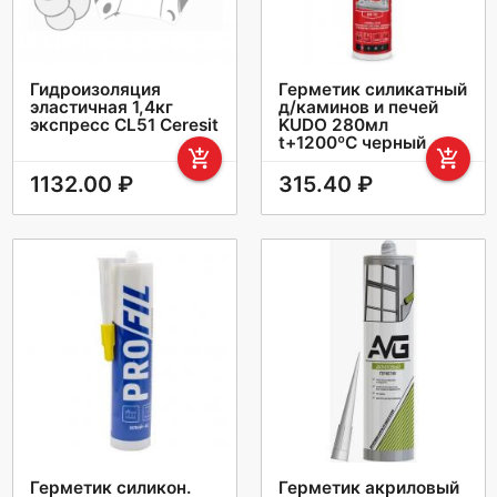
Гидроизоляция
Герметик силикатный
эластичная 1,4кг
д/каминов и печей
экспресс CL51 Ceresit
KUDO 280мл
t+1200ºC черный
add_shopping_cart
add_shopping_cart
1132.00 ₽
315.40 ₽
Герметик силикон.
Герметик акриловый