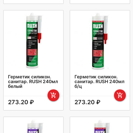
Герметик силикон.
Герметик силикон.
санитар. RUSH 240мл
санитар. RUSH 240мл
белый
б/ц
add_shopping_cart
add_shopping_cart
273.20 ₽
273.20 ₽