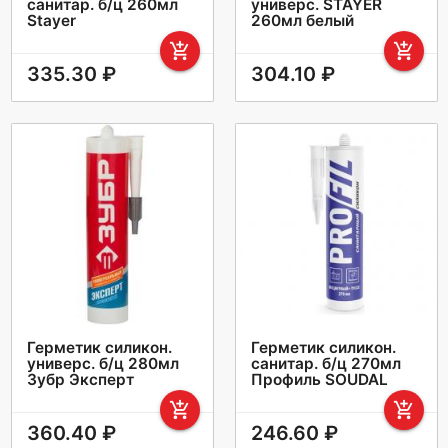
санитар. б/ц 260мл
универс. STAYER
Stayer
260мл белый
add_shopping_cart
add_shopping_cart
335.30 ₽
304.10 ₽
Герметик силикон.
Герметик силикон.
универс. б/ц 280мл
санитар. б/ц 270мл
Зубр Эксперт
Профиль SOUDAL
add_shopping_cart
add_shopping_cart
360.40 ₽
246.60 ₽