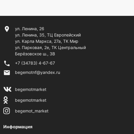
location_on
ул. Ленина, 26
ул. Ленина, 35, ТЦ Европейский
ул. Карла Маркса, 27а, ТК Мир
ул. Парковая, 2е, ТК Центральный
Берёзовское ш., 3В
phone
+7 (34783) 4-67-67
email
begemotnf@yandex.ru
begemotmarket
begemotmarket
begemot_market
Информация