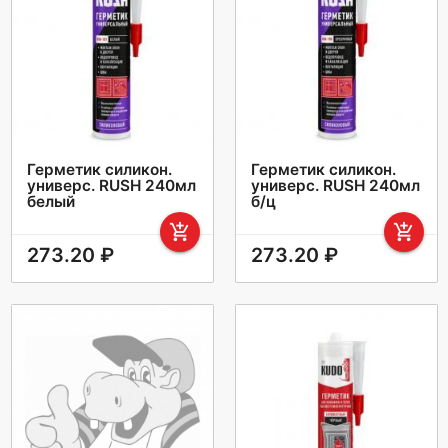
Герметик силикон.
Герметик силикон.
универс. RUSH 240мл
универс. RUSH 240мл
белый
б/ц
add_shopping_cart
add_shopping_cart
273.20 ₽
273.20 ₽