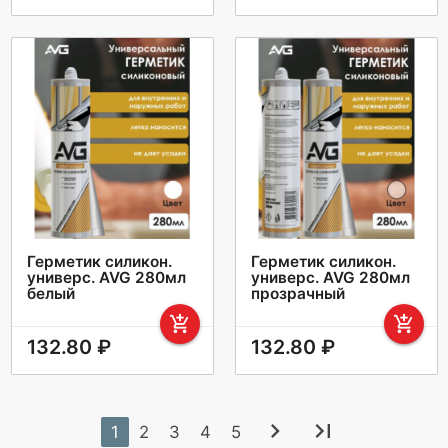
Герметик силикон.
Герметик силикон.
универс. AVG 280мл
универс. AVG 280мл
белый
прозрачный
add_shopping_cart
add_shopping_cart
132.80 ₽
132.80 ₽
chevron_right
last_page
1
2
3
4
5