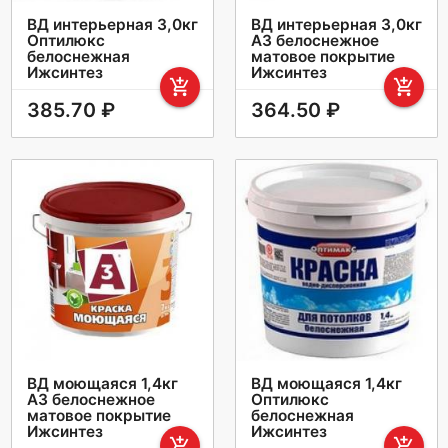
ВД интерьерная 3,0кг
ВД интерьерная 3,0кг
Оптилюкс
А3 белоснежное
белоснежная
матовое покрытие
Ижсинтез
Ижсинтез
add_shopping_cart
add_shopping_cart
385.70 ₽
364.50 ₽
ВД моющаяся 1,4кг
ВД моющаяся 1,4кг
А3 белоснежное
Оптилюкс
матовое покрытие
белоснежная
Ижсинтез
Ижсинтез
add_shopping_cart
add_shopping_cart