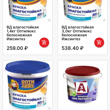
ВД влагостойкая
ВД влагостойкая
1,4кг Оптилюкс
3,0кг Оптилюкс
белоснежная
белоснежная
Ижсинтез
Ижсинтез
add_shopping_cart
add_shopping_cart
259.00 ₽
538.40 ₽