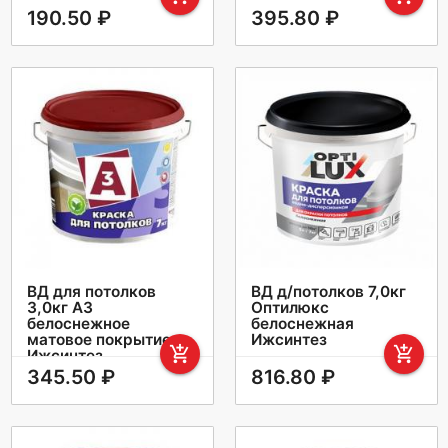
190.50 ₽
395.80 ₽
ВД для потолков
ВД д/потолков 7,0кг
3,0кг А3
Оптилюкс
белоснежное
белоснежная
матовое покрытие
Ижсинтез
add_shopping_cart
add_shopping_cart
Ижсинтез
345.50 ₽
816.80 ₽