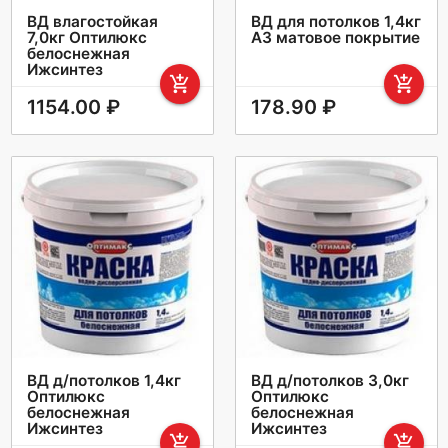
ВД влагостойкая
ВД для потолков 1,4кг
7,0кг Оптилюкс
А3 матовое покрытие
белоснежная
Ижсинтез
add_shopping_cart
add_shopping_cart
1154.00 ₽
178.90 ₽
ВД д/потолков 1,4кг
ВД д/потолков 3,0кг
Оптилюкс
Оптилюкс
белоснежная
белоснежная
Ижсинтез
Ижсинтез
add_shopping_cart
add_shopping_cart