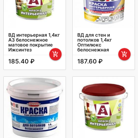
ВД интерьерная 1,4кг
ВД для стен и
А3 белоснежное
потолков 1,4кг
матовое покрытие
Оптилюкс
Ижсинтез
белоснежная
add_shopping_cart
add_shopping_cart
185.40 ₽
187.60 ₽