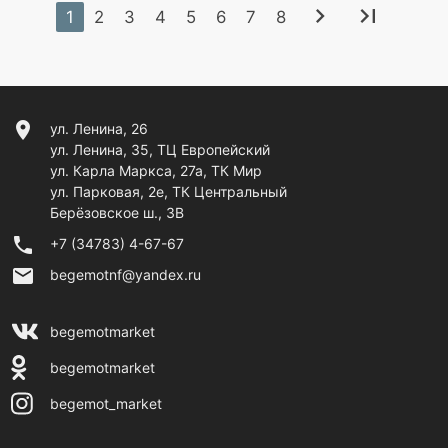
chevron_right
last_page
1
2
3
4
5
6
7
8
location_on
ул. Ленина, 26
ул. Ленина, 35, ТЦ Европейский
ул. Карла Маркса, 27а, ТК Мир
ул. Парковая, 2е, ТК Центральный
Берёзовское ш., 3В
phone
+7 (34783) 4-67-67
email
begemotnf@yandex.ru
begemotmarket
begemotmarket
begemot_market