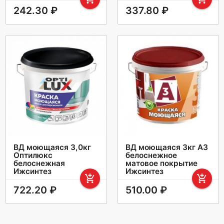
242.30 ₽
337.80 ₽
ВД моющаяся 3,0кг
ВД моющаяся 3кг А3
Оптилюкс
белоснежное
белоснежная
матовое покрытие
Ижсинтез
Ижсинтез
add_shopping_cart
add_shopping_cart
722.20 ₽
510.00 ₽