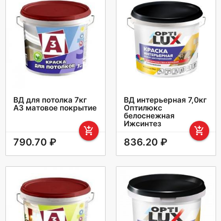
ВД для потолка 7кг
ВД интерьерная 7,0кг
А3 матовое покрытие
Оптилюкс
белоснежная
Ижсинтез
add_shopping_cart
add_shopping_cart
790.70 ₽
836.20 ₽