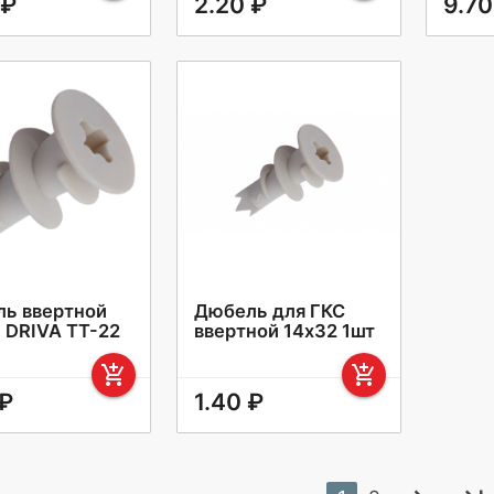
 ₽
2.20 ₽
9.70
ь ввертной
Дюбель для ГКС
. DRIVA ТТ-22
ввертной 14х32 1шт
add_shopping_cart
add_shopping_cart
 ₽
1.40 ₽