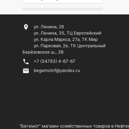
location_on
ул. Ленина, 26
ул. Ленина, 35, ТЦ Европейский
ул. Карла Маркса, 27а, ТК Мир
ул. Парковая, 2е, ТК Центральный
Берёзовское ш., 3В
phone
+7 (34783) 4-67-67
email
begemotnf@yandex.ru
"Бегемот" магазин хозяйственных товаров в Нефт