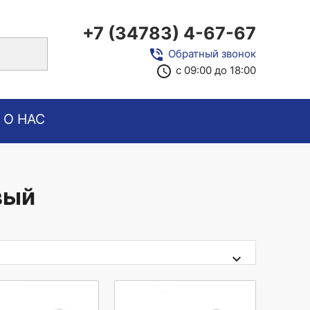
+7 (34783) 4-67-67
close
phone_in_talk
Обратный звонок
access_time
с 09:00 до 18:00
О НАС
вый