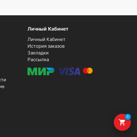
Личный Кабинет
Личный Кабинет
История заказов
Закладки
Рассылка
сти
ие
0
shopping_cart