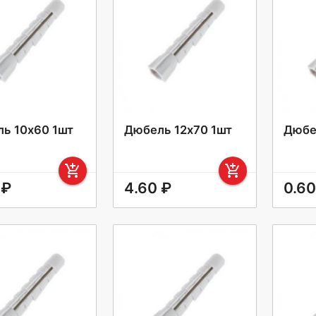
ь 10х60 1шт
Дюбель 12х70 1шт
Дюбе
add_shopping_cart
add_shopping_cart
 ₽
4.60 ₽
0.60