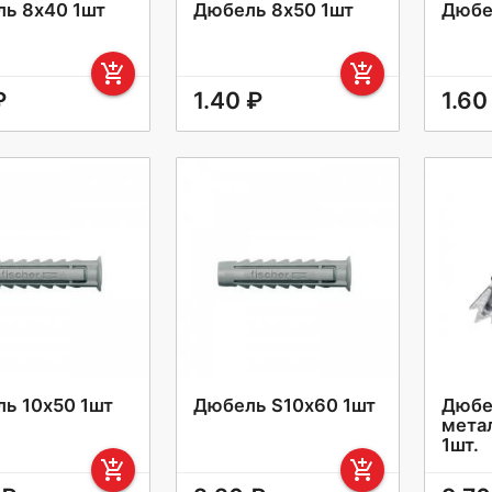
ь 8х40 1шт
Дюбель 8х50 1шт
Дюбе
add_shopping_cart
add_shopping_cart
₽
1.40 ₽
1.60
ь 10х50 1шт
Дюбель S10х60 1шт
Дюбе
мета
1шт.
add_shopping_cart
add_shopping_cart