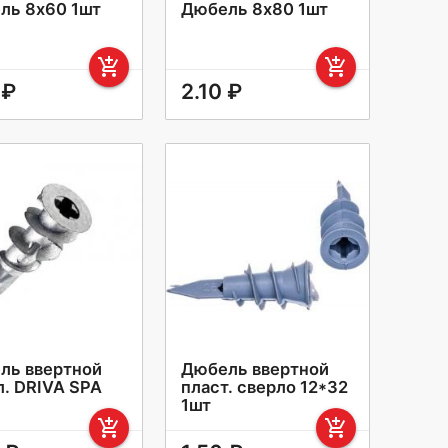
ль 8х60 1шт
Дюбель 8х80 1шт
add_shopping_cart
add_shopping_cart
 ₽
2.10 ₽
ль ввертной
Дюбель ввертной
л. DRIVA SPA
пласт. сверло 12*32
1шт
add_shopping_cart
add_shopping_cart