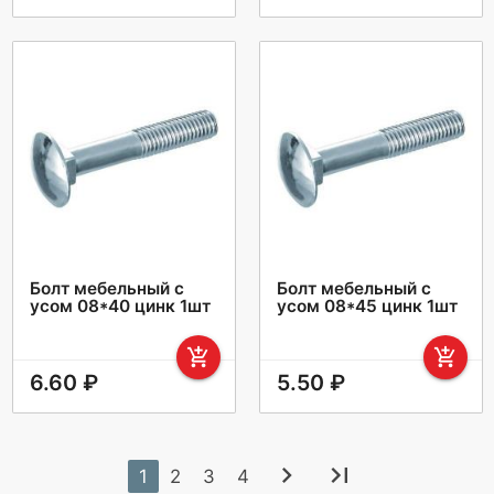
Болт мебельный с
Болт мебельный с
усом 08*40 цинк 1шт
усом 08*45 цинк 1шт
add_shopping_cart
add_shopping_cart
6.60 ₽
5.50 ₽
chevron_right
last_page
1
2
3
4