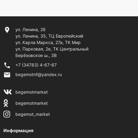
location_on
ул. Ленина, 26
ул. Ленина, 35, ТЦ Европейский
ул. Карла Маркса, 27а, ТК Мир
ул. Парковая, 2е, ТК Центральный
Берёзовское ш., 3В
phone
+7 (34783) 4-67-67
email
begemotnf@yandex.ru
begemotmarket
begemotmarket
begemot_market
Информация