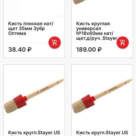
Кисть плоская нат/
Кисть круглая
щет 35мм Зубр
универсал
Оптима
№18х60мм нат/
щет.д/руч. Stayer
add_shopping_cart
add_shopping_cart
38.40 ₽
189.00 ₽
Кисть кругл.Stayer US
Кисть кругл.Stayer US