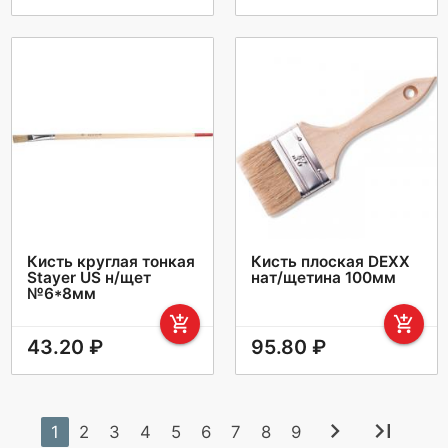
Кисть круглая тонкая
Кисть плоская DEXX
Stayer US н/щет
нат/щетина 100мм
№6*8мм
add_shopping_cart
add_shopping_cart
43.20 ₽
95.80 ₽
chevron_right
last_page
1
2
3
4
5
6
7
8
9