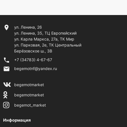
location_on
ул. Ленина, 26
ул. Ленина, 35, ТЦ Европейский
ул. Карла Маркса, 27а, ТК Мир
ул. Парковая, 2е, ТК Центральный
Берёзовское ш., 3В
phone
+7 (34783) 4-67-67
email
begemotnf@yandex.ru
begemotmarket
begemotmarket
begemot_market
Информация