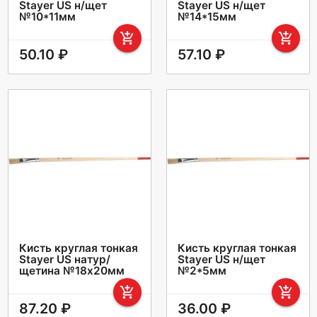
Stayer US н/щет
Stayer US н/щет
№10*11мм
№14*15мм
add_shopping_cart
add_shopping_cart
50.10 ₽
57.10 ₽
Кисть круглая тонкая
Кисть круглая тонкая
Stayer US натур/
Stayer US н/щет
щетина №18х20мм
№2*5мм
add_shopping_cart
add_shopping_cart
87.20 ₽
36.00 ₽