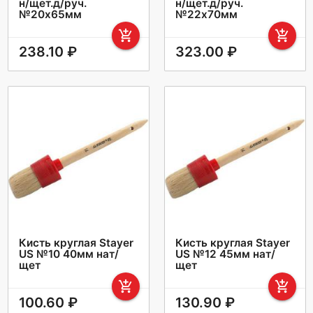
н/щет.д/руч.
н/щет.д/руч.
№20х65мм
№22х70мм
add_shopping_cart
add_shopping_cart
238.10 ₽
323.00 ₽
Кисть круглая Stayer
Кисть круглая Stayer
US №10 40мм нат/
US №12 45мм нат/
щет
щет
add_shopping_cart
add_shopping_cart
100.60 ₽
130.90 ₽