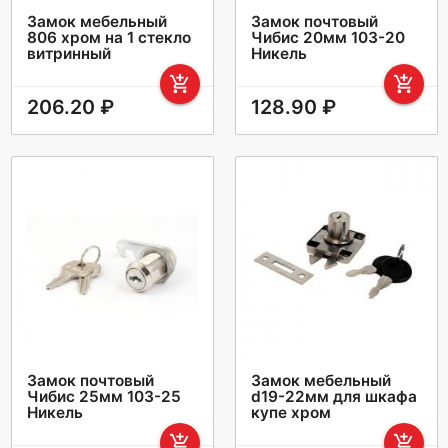
Замок мебельный
Замок почтовый
806 хром на 1 стекло
Чибис 20мм 103-20
витринный
Никель
add_shopping_cart
add_shopping_cart
206.20 ₽
128.90 ₽
Замок почтовый
Замок мебельный
Чибис 25мм 103-25
d19-22мм для шкафа
Никель
купе хром
add_shopping_cart
add_shopping_cart