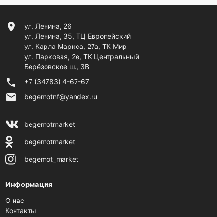
location_on
ул. Ленина, 26
ул. Ленина, 35, ТЦ Европейский
ул. Карла Маркса, 27а, ТК Мир
ул. Парковая, 2е, ТК Центральный
Берёзовское ш., 3В
phone
+7 (34783) 4-67-67
email
begemotnf@yandex.ru
begemotmarket
begemotmarket
begemot_market
Информация
О нас
Контакты