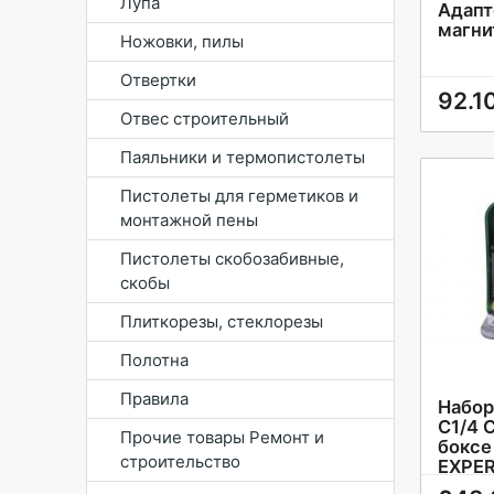
Лупа
Адапт
магни
Ножовки, пилы
Отвертки
92.1
Отвес строительный
Паяльники и термопистолеты
Пистолеты для герметиков и
монтажной пены
Пистолеты скобозабивные,
скобы
Плиткорезы, стеклорезы
Полотна
Правила
Набор
С1/4 C
Прочие товары Ремонт и
боксе
строительство
EXPE