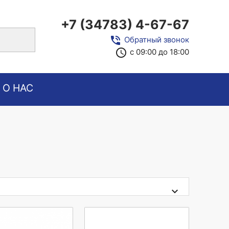
+7 (34783) 4-67-67
close
phone_in_talk
Обратный звонок
access_time
с 09:00 до 18:00
О НАС