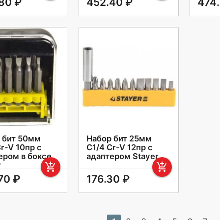
80 ₽
452.40 ₽
474
 бит 50мм
Набор бит 25мм
r-V 10пр с
С1/4 Cr-V 12пр с
ером в боксе
адаптером Stayer
r
add_shopping_cart
add_shopping_cart
70 ₽
176.30 ₽