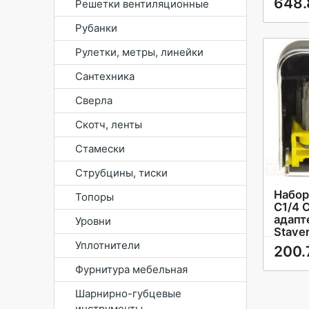
648.
Решетки вентиляционные
Рубанки
Рулетки, метры, линейки
Сантехника
Сверла
Скотч, ленты
Стамески
Струбцины, тиски
Набор
Топоры
С1/4 C
адапт
Уровни
Staye
Уплотнители
200.
Фурнитура мебельная
Шарнирно-губцевые
инструменты