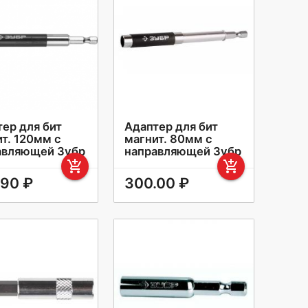
ер для бит
Адаптер для бит
т. 120мм с
магнит. 80мм с
авляющей Зубр
направляющей Зубр
add_shopping_cart
add_shopping_cart
.90 ₽
300.00 ₽