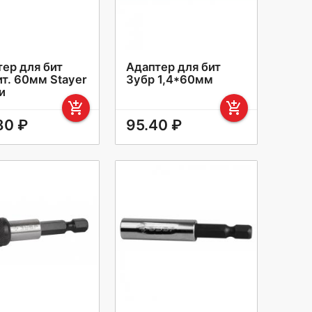
ер для бит
Адаптер для бит
т. 60мм Stayer
Зубр 1,4*60мм
и
add_shopping_cart
add_shopping_cart
80 ₽
95.40 ₽