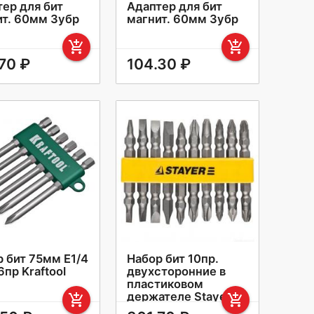
ер для бит
Адаптер для бит
ит. 60мм Зубр
магнит. 60мм Зубр
add_shopping_cart
add_shopping_cart
70 ₽
104.30 ₽
 бит 75мм Е1/4
Набор бит 10пр.
6пр Kraftool
двухсторонние в
пластиковом
держателе Stayer
add_shopping_cart
add_shopping_cart