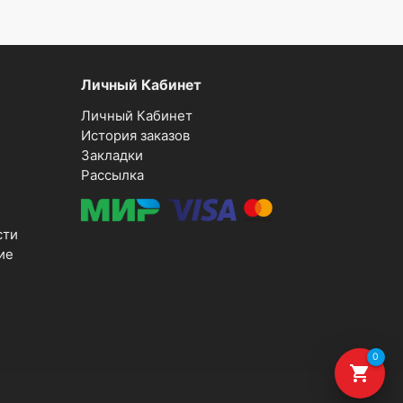
Личный Кабинет
Личный Кабинет
История заказов
Закладки
Рассылка
сти
ие
0
shopping_cart