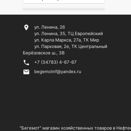
location_on
ул. Ленина, 26
ул. Ленина, 35, ТЦ Европейский
ул. Карла Маркса, 27а, ТК Мир
ул. Парковая, 2е, ТК Центральный
Берёзовское ш., 3В
phone
+7 (34783) 4-67-67
email
begemotnf@yandex.ru
"Бегемот" магазин хозяйственных товаров в Нефт