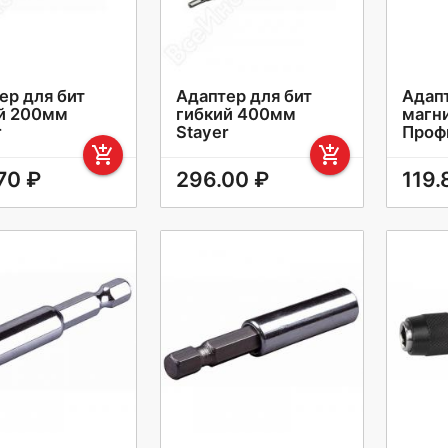
ер для бит
Адаптер для бит
Адапт
й 200мм
гибкий 400мм
магни
r
Stayer
Проф
add_shopping_cart
add_shopping_cart
70 ₽
296.00 ₽
119.