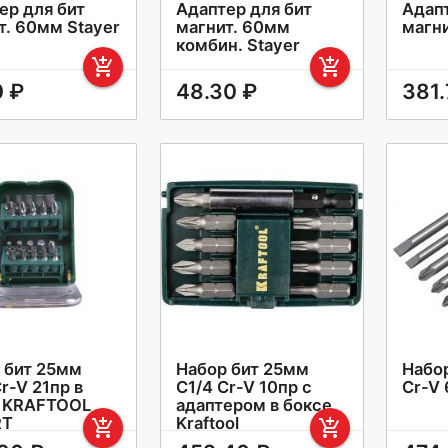
ер для бит
Адаптер для бит
Адапт
т. 60мм Stayer
магнит. 60мм
магн
комбин. Stayer
add_shopping_cart
add_shopping_cart
0 ₽
48.30 ₽
381.
 бит 25мм
Набор бит 25мм
Набор
r-V 21пр в
С1/4 Cr-V 10пр с
Cr-V 
 KRAFTOOL
адаптером в боксе
RT
Kraftool
add_shopping_cart
add_shopping_cart