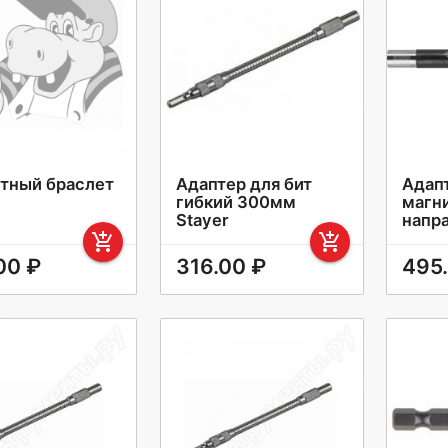
тный браслет
Адаптер для бит
Адапт
гибкий 300мм
магни
Stayer
напр
add_shopping_cart
add_shopping_cart
00 ₽
316.00 ₽
495