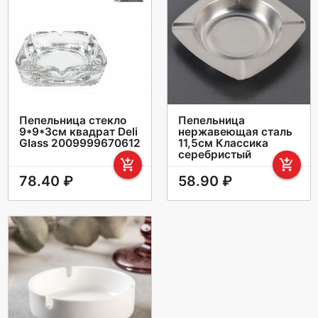
Пепельница стекло
Пепельница
9*9*3см квадрат Deli
нержавеющая сталь
Glass 2009999670612
11,5см Классика
серебристый
add_shopping_cart
add_shopping_cart
78.40 ₽
58.90 ₽