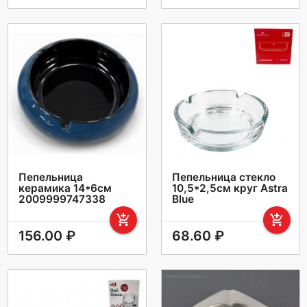
Пепельница
Пепельница стекло
керамика 14*6см
10,5*2,5см круг Astra
2009999747338
Blue
add_shopping_cart
add_shopping_cart
156.00 ₽
68.60 ₽