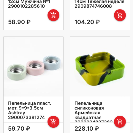
12см Мужчина №1
14см Тяжелая неделя
2900102285610
2909874746008
add_shopping_cart
add_shopping_cart
58.90 ₽
104.20 ₽
Пепельница пласт.
Пепельница
мет. 9*9*3,5см
силиконовая
Ashtray
Армейская
2900073381274
квадратная
add_shopping_cart
add_shopping_cart
2900094827362
59.70 ₽
228.10 ₽