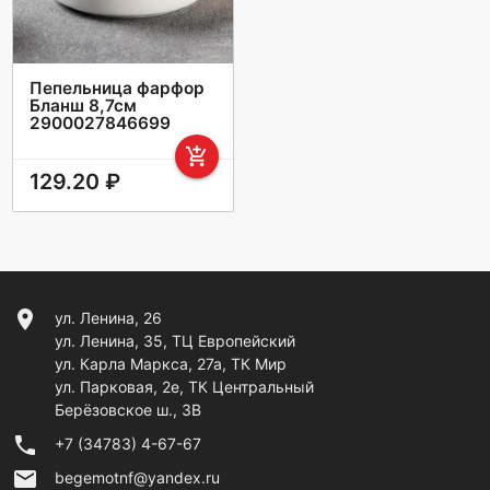
Пепельница фарфор
Бланш 8,7см
2900027846699
add_shopping_cart
129.20 ₽
location_on
ул. Ленина, 26
ул. Ленина, 35, ТЦ Европейский
ул. Карла Маркса, 27а, ТК Мир
ул. Парковая, 2е, ТК Центральный
Берёзовское ш., 3В
phone
+7 (34783) 4-67-67
email
begemotnf@yandex.ru