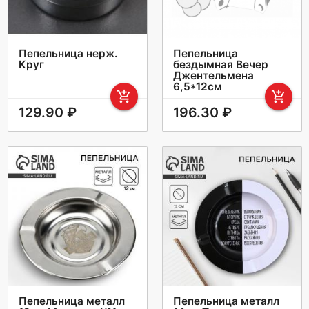
Пепельница нерж.
Пепельница
Круг
бездымная Вечер
Джентельмена
6,5*12см
add_shopping_cart
add_shopping_cart
129.90 ₽
196.30 ₽
Пепельница металл
Пепельница металл