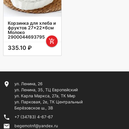
Корзинка для хлеба и
фруктов 27×22×6см
Молоко
2900044693795
add_shopping_cart
335.10 ₽
location_on
ул. Ленина, 26
ул. Ленина, 35, ТЦ Европейский
ул. Карла Маркса, 27а, ТК Мир
ул. Парковая, 2е, ТК Центральный
Берёзовское ш., 3В
phone
+7 (34783) 4-67-67
email
begemotnf@yandex.ru