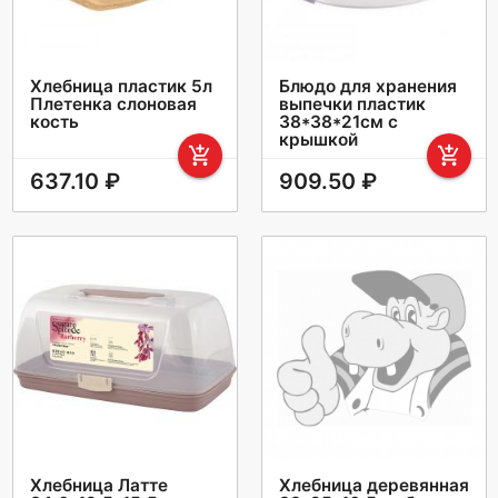
Хлебница пластик 5л
Блюдо для хранения
Плетенка слоновая
выпечки пластик
кость
38*38*21см с
крышкой
add_shopping_cart
add_shopping_cart
637.10 ₽
909.50 ₽
Хлебница Латте
Хлебница деревянная