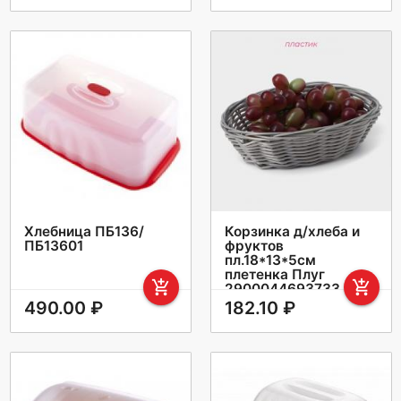
Хлебница ПБ136/
Корзинка д/хлеба и
ПБ13601
фруктов
пл.18*13*5см
плетенка Плуг
add_shopping_cart
add_shopping_cart
2900044693733
490.00 ₽
182.10 ₽