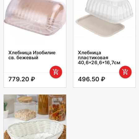
Хлебница Изобилие
Хлебница
св. бежевый
пластиковая
40,6*26,6*16,7см
add_shopping_cart
add_shopping_cart
779.20 ₽
496.50 ₽