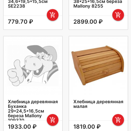
34,6*19,5*15,5см
38*25*16,5см береза
SЕ2238
Mallony 8255
add_shopping_cart
add_shopping_cart
779.70 ₽
2899.00 ₽
Хлебница деревянная
Хлебница деревянная
Буханка
малая
29*24,5*16,5см
береза Mallony
add_shopping_cart
add_shopping_cart
109370
1933.00 ₽
1819.00 ₽