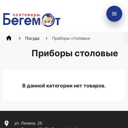
menu
home
Посуда
Приборы столовые
Приборы столовые
В данной категории нет товаров.
location_on
ул. Ленина, 26