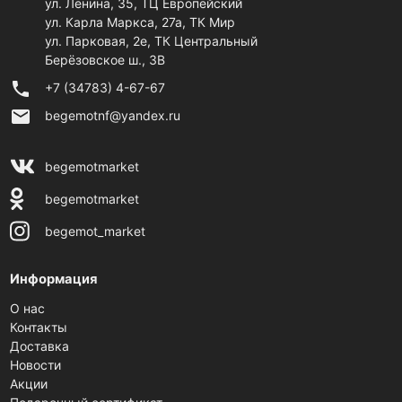
ул. Ленина, 35, ТЦ Европейский
ул. Карла Маркса, 27а, ТК Мир
ул. Парковая, 2е, ТК Центральный
Берёзовское ш., 3В
phone
+7 (34783) 4-67-67
email
begemotnf@yandex.ru
begemotmarket
begemotmarket
begemot_market
Информация
О нас
Контакты
Доставка
Новости
Акции