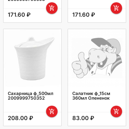
add_shopping_cart
add_shopping_cart
171.60 ₽
171.60 ₽
Сахарница ф_500мл
Салатник ф_15см
2009999750352
360мл Олененок
add_shopping_cart
add_shopping_cart
208.00 ₽
83.00 ₽