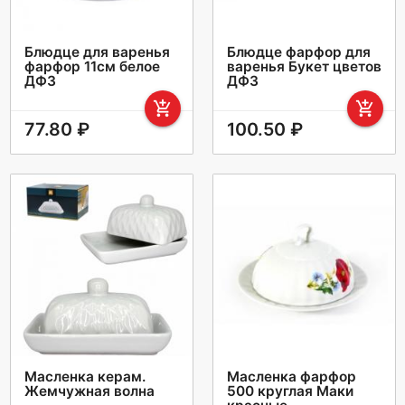
Блюдце для варенья
Блюдце фарфор для
фарфор 11см белое
варенья Букет цветов
ДФЗ
ДФЗ
add_shopping_cart
add_shopping_cart
77.80 ₽
100.50 ₽
Масленка керам.
Масленка фарфор
Жемчужная волна
500 круглая Маки