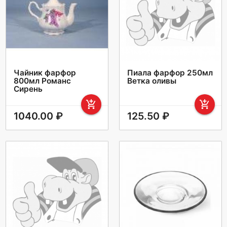
Чайник фарфор
Пиала фарфор 250мл
800мл Романс
Ветка оливы
Сирень
add_shopping_cart
add_shopping_cart
1040.00 ₽
125.50 ₽