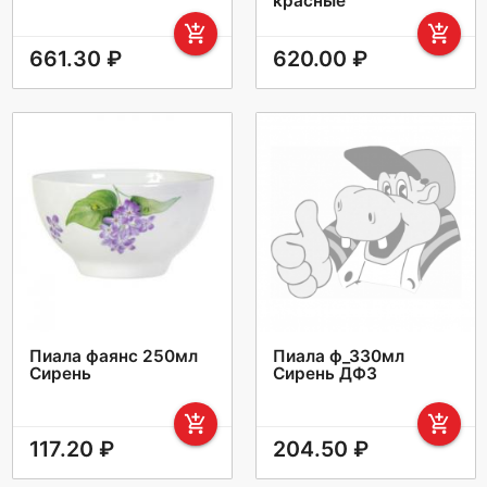
красные
add_shopping_cart
add_shopping_cart
661.30 ₽
620.00 ₽
Пиала фаянс 250мл
Пиала ф_330мл
Сирень
Сирень ДФЗ
add_shopping_cart
add_shopping_cart
117.20 ₽
204.50 ₽