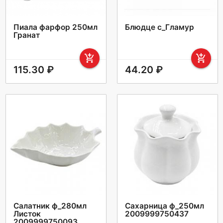
Пиала фарфор 250мл
Блюдце с_Гламур
Гранат
add_shopping_cart
add_shopping_cart
115.30 ₽
44.20 ₽
Салатник ф_280мл
Сахарница ф_250мл
Листок
2009999750437
2009999750093