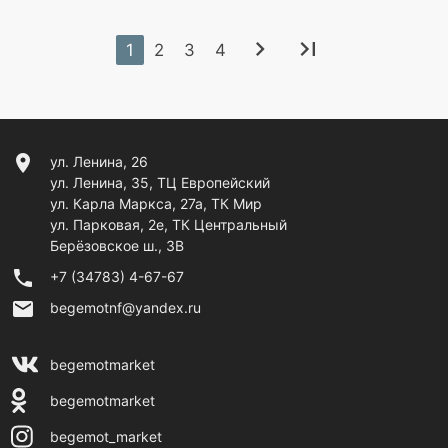
chevron_right
last_page
1
2
3
4
location_on
ул. Ленина, 26
ул. Ленина, 35, ТЦ Европейский
ул. Карла Маркса, 27а, ТК Мир
ул. Парковая, 2е, ТК Центральный
Берёзовское ш., 3В
phone
+7 (34783) 4-67-67
email
begemotnf@yandex.ru
begemotmarket
begemotmarket
begemot_market