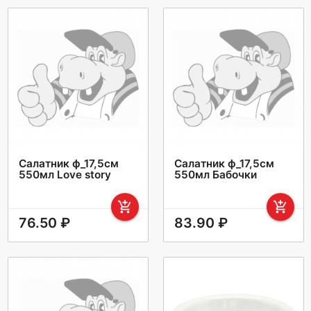
Салатник ф_17,5см
Салатник ф_17,5см
550мл Love story
550мл Бабочки
add_shopping_cart
add_shopping_cart
76.50 ₽
83.90 ₽