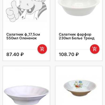
Салатник ф_17,5см
Салатник фарфор
550мл Олененок
230мл Белье Тренд
add_shopping_cart
add_shopping_cart
87.40 ₽
108.70 ₽