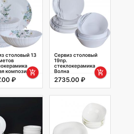
из столовый 13
Сервиз столовый
метов
19пр.
локерамика
стеклокерамика
ая композиция
Волна
add_shopping_cart
add_shopping_cart
-13
FLYGP8575675
.00 ₽
2735.00 ₽