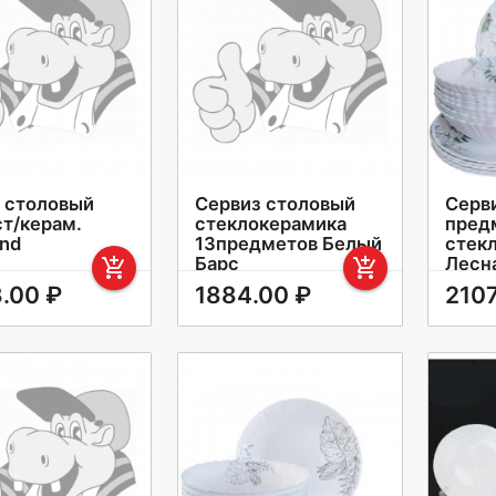
 столовый
Сервиз столовый
Серв
ст/керам.
стеклокерамика
пред
nd
13предметов Белый
стек
Барс
Лесн
add_shopping_cart
add_shopping_cart
H13BT/13/7578/XN
GRAY
.00 ₽
1884.00 ₽
2107