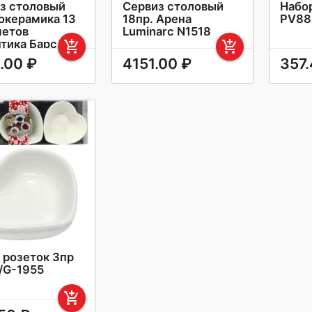
з столовый
Сервиз столовый
Набо
окерамика 13
18пр. Арена
PV88
етов
Luminarc N1518
тика Барс
add_shopping_cart
add_shopping_cart
.00 ₽
4151.00 ₽
357.
 розеток 3пр
/G-1955
add_shopping_cart