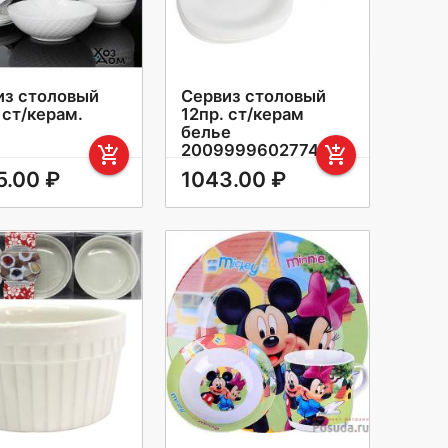
из столовый
Сервиз столовый
 ст/керам.
12пр. ст/керам
e
белье
2009999602774
add_shopping_cart
add_shopping_cart
5.00 ₽
1043.00 ₽