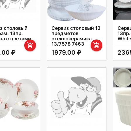
з столовый
Сервиз столовый 13
Серв
рам. 13пр.
предметов
13пр.
на с цветами
стеклокерамика
Whit
13/7578 7463
add_shopping_cart
add_shopping_cart
.00 ₽
1979.00 ₽
236