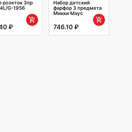
р розеток 3пр
Набор детский
4L/G-1956
фарфор 3 предмета
Микки Маус
add_shopping_cart
add_shopping_cart
40 ₽
746.10 ₽