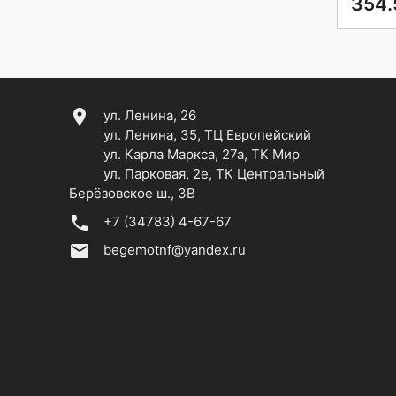
354.
location_on
ул. Ленина, 26
ул. Ленина, 35, ТЦ Европейский
ул. Карла Маркса, 27а, ТК Мир
ул. Парковая, 2е, ТК Центральный
Берёзовское ш., 3В
phone
+7 (34783) 4-67-67
email
begemotnf@yandex.ru